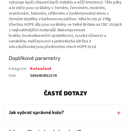
vykazuje lepší chlazení lepší stabilitu a nižší hmotnost. Tělo páky
a brzdiče jsou vyráběny v černém, červeném, modrém,
oranžovém, fialovém, stříbrném a šedém(smoke) eloxu s
černými doplňky a karbonovou páčkou. Váha brzdy je 199g.
Všechny HOPE díly jsou vyráběny ve Velké Británii na CNC strojích
z nejkvalitnějších materiálů. Nekompromisní
kvalita, bezkonkurenční spolehlivost, vysoká účinnost a
variabilita, nadčasovost a jednoduchá údržba a
odvzdušňování jsou přednostmi všech HOPE brzd.
Doplňkové parametry
Kategorie
:
Kotoučové
EAN
:
5056454913378
ČASTÉ DOTAZY
Jak vybrat správné kolo?