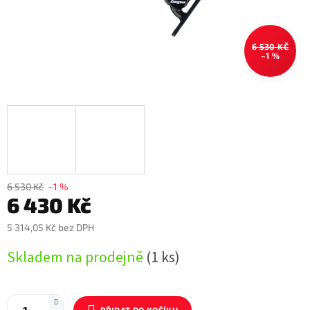
6 530 KČ
–1 %
6 530 Kč
–1 %
6 430 Kč
5 314,05 Kč bez DPH
Měrná
Skladem na prodejně
(1 ks)
cena: