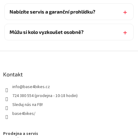
Nabízíte servis a garanční prohlídku?
Můžu si kolo vyzkoušet osobně?
Z
á
p
a
Kontakt
t
info
@
base4bikes.cz
í
724 380 554 (prodejna - 10-18 hodin)
Sleduj nás na FB!
base4bikes/
Prodejna a servis