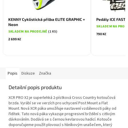
KENNY Cyklistická přilba ELITE GRAPHIC +
Pedály ICE FAST 
Neon
SKLADEM NA PROD
SKLADEM NA PRODEJNĚ
(1 KS)
790 Kč
2 699 Kč
Popis
Diskuze
Značka
Detailní popis produktu
XCR PRO X2 je superlehká 2-pístková Cross Country kotoučová
brzda. Vyrábí se ve verzích pro uchycení Post Mount a Flat
Mount. Nová XCR páka umožňuje nastavení vzdálenosti páky od
řídítek. Tato nová páka vykazuje progresivní brždění s citlivým
dávkováním. Dodává se s černou kevlarovou hadicí. Kotouče
doporučujeme použít plovoucí s hliníkovým unašečem, který