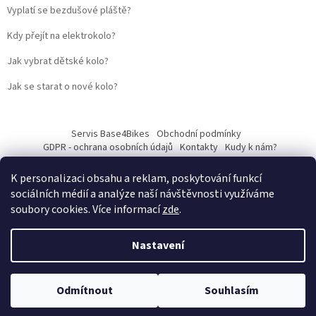
Vyplatí se bezdušové pláště?
Kdy přejít na elektrokolo?
Jak vybrat dětské kolo?
Jak se starat o nové kolo?
Servis Base4Bikes
Obchodní podmínky
GDPR - ochrana osobních údajů
Kontakty
Kudy k nám?
K personalizaci obsahu a reklam, poskytování funkcí
sociálních médií a analýze naší návštěvnosti využíváme
soubory cookies. Více informací
zde
.
Vytvořil Shoptet
Nastavení
Web vytvořil
Martin Kostelka – prodbykosta
Copyright 2026
Base4Bikes
. Všechna práva vyhrazena.
Upravit
Odmítnout
Souhlasím
nastavení cookies