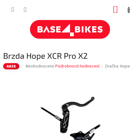
Přejít
NÁKUP
na
obsah
KOŠÍK
Brzda Hope XCR Pro X2
Průměrné
Neohodnoceno
Podrobnosti hodnocení
Značka:
Hope
AKCE
hodnocení
produktu
je
0,0
z
5
hvězdiček.