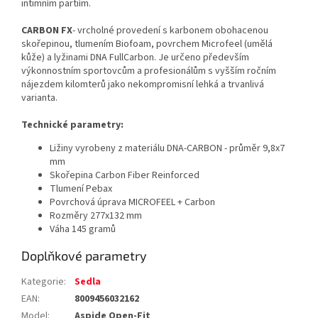
intimním partiím.
CARBON FX
- vrcholné provedení s karbonem obohacenou
skořepinou, tlumením Biofoam, povrchem Microfeel (umělá
kůže) a lyžinami DNA FullCarbon. Je určeno především
výkonnostním sportovcům a profesionálům s vyšším ročním
nájezdem kilomterů jako nekompromisní lehká a trvanlivá
varianta.
Technické parametry:
Ližiny vyrobeny z materiálu DNA-CARBON - průměr 9,8x7
mm
Skořepina Carbon Fiber Reinforced
Tlumení Pebax
Povrchová úprava MICROFEEL + Carbon
Rozměry 277x132 mm
Váha 145 gramů
Doplňkové parametry
Kategorie
:
Sedla
EAN
:
8009456032162
Model
:
Aspide Open-Fit