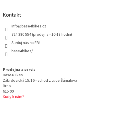
á
p
a
Kontakt
t
info
@
base4bikes.cz
í
724 380 554 (prodejna - 10-18 hodin)
Sleduj nás na FB!
base4bikes/
Prodejna a servis
Base4Bikes
Zábrdovická 15/16 - vchod z ulice Šámalova
Brno
615 00
Kudy k nám?