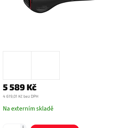
5 589 Kč
4 619,01 Kč bez DPH
Měrná
Na externím skladě
cena: