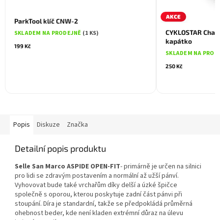
AKCE
ParkTool klíč CNW-2
CYKLOSTAR Chain 
SKLADEM NA PRODEJNĚ
(1 KS)
kapátko
199 Kč
SKLADEM NA PROD
250 Kč
Popis
Diskuze
Značka
Detailní popis produktu
Selle San Marco ASPIDE OPEN-FIT
- primárně je určen na silnici
pro lidi se zdravým postavením a normální až užší pánví.
Vyhovovat bude také vrchařům díky delší a úzké špičce
společně s oporou, kterou poskytuje zadní část pánvi při
stoupání. Díra je standardní, takže se předpokládá průměrná
ohebnost beder, kde není kladen extrémní důraz na úlevu