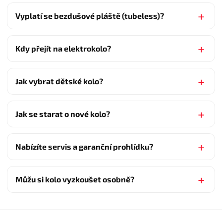
Vyplatí se bezdušové pláště (tubeless)?
Kdy přejít na elektrokolo?
Jak vybrat dětské kolo?
Jak se starat o nové kolo?
Nabízíte servis a garanční prohlídku?
Můžu si kolo vyzkoušet osobně?
Z