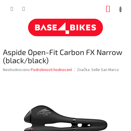
Přejít
NÁKUP
na
obsah
KOŠÍK
Aspide Open-Fit Carbon FX Narrow
(black/black)
Průměrné
Neohodnoceno
Podrobnosti hodnocení
Značka:
Selle San Marco
hodnocení
produktu
je
0,0
z
5
hvězdiček.