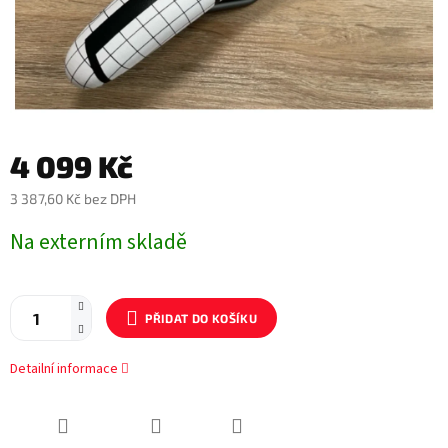
4 099 Kč
3 387,60 Kč bez DPH
Měrná
Na externím skladě
cena:
PŘIDAT DO KOŠÍKU
Detailní informace