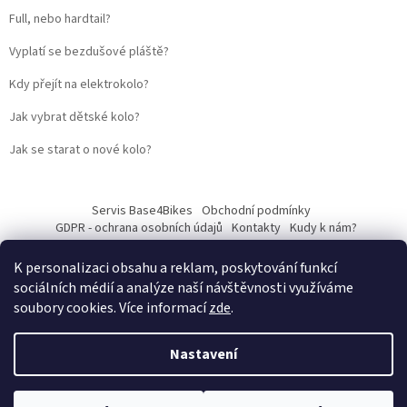
Full, nebo hardtail?
Vyplatí se bezdušové pláště?
Kdy přejít na elektrokolo?
Jak vybrat dětské kolo?
Jak se starat o nové kolo?
Servis Base4Bikes
Obchodní podmínky
GDPR - ochrana osobních údajů
Kontakty
Kudy k nám?
K personalizaci obsahu a reklam, poskytování funkcí
sociálních médií a analýze naší návštěvnosti využíváme
soubory cookies. Více informací
zde
.
Vytvořil Shoptet
Nastavení
Web vytvořil
Martin Kostelka – prodbykosta
Copyright 2026
Base4Bikes
. Všechna práva vyhrazena.
Upravit