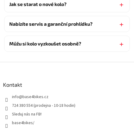
Jak se starat o nové kolo?
Nabízíte servis a garanční prohlídku?
Můžu si kolo vyzkoušet osobně?
Z
á
p
a
Kontakt
t
info
@
base4bikes.cz
í
724 380 554 (prodejna - 10-18 hodin)
Sleduj nás na FB!
base4bikes/