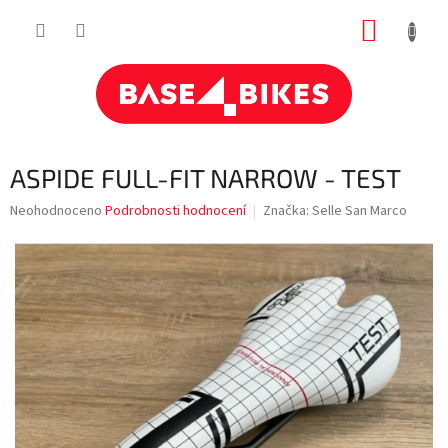
Přejít
NÁKUP
na
obsah
KOŠÍK
ASPIDE FULL-FIT NARROW - TEST
Průměrné
Neohodnoceno
Podrobnosti hodnocení
Značka:
Selle San Marco
hodnocení
produktu
je
0,0
z
5
hvězdiček.