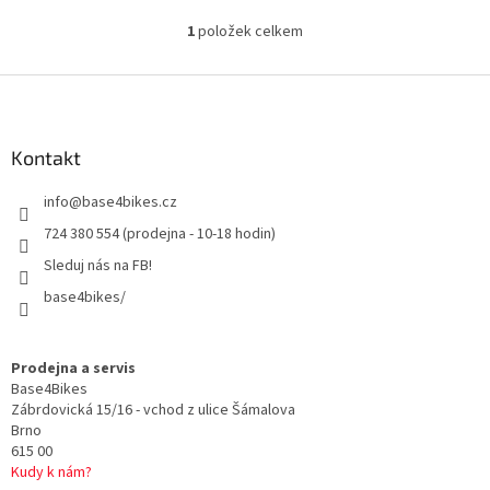
1
položek celkem
O
v
l
Z
á
á
d
p
a
a
Kontakt
c
t
í
info
@
base4bikes.cz
í
p
r
724 380 554 (prodejna - 10-18 hodin)
v
Sleduj nás na FB!
k
y
base4bikes/
v
ý
p
Prodejna a servis
i
Base4Bikes
s
Zábrdovická 15/16 - vchod z ulice Šámalova
u
Brno
615 00
Kudy k nám?