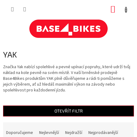
Přejít
NÁKUP
na
obsah
KOŠÍK
YAK
Značka Yak nabízí spolehlivé a pevné upínací popruhy, které udrží tvůj
náklad na kole pevně na svém místě. V naší brněnské prodejně
Base4Bikes produktům YAK plně důvěřujeme a rádi ti pomůžeme s
jejich výběrem, ať už hledáš maximální výkon na závody nebo
spolehlivost pro každodenní jízdu.
OTEVŘÍT FILTR
Ř
a
Doporučujeme
Nejlevnější
Nejdražší
Nejprodávanější