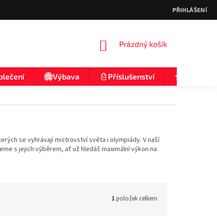
PŘIHLÁŠENÍ
NÁKUPNÍ
Prázdný košík
KOŠÍK
blečení
Výbava
Příslušenství
Nologo
rých se vyhrávají mistrovství světa i olympiády. V naší
e s jejich výběrem, ať už hledáš maximální výkon na
1
položek celkem