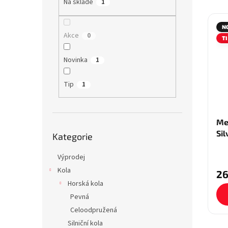
e
Na skladě
1
n
V
n
e
ý
í
N
l
p
p
Akce
0
T
i
r
s
o
Novinka
1
p
d
r
u
Tip
1
o
k
d
t
u
ů
Me
k
Přeskočit
Sil
t
Kategorie
kategorie
ů
Výprodej
Kola
26
Horská kola
Pevná
Celoodpružená
Silniční kola