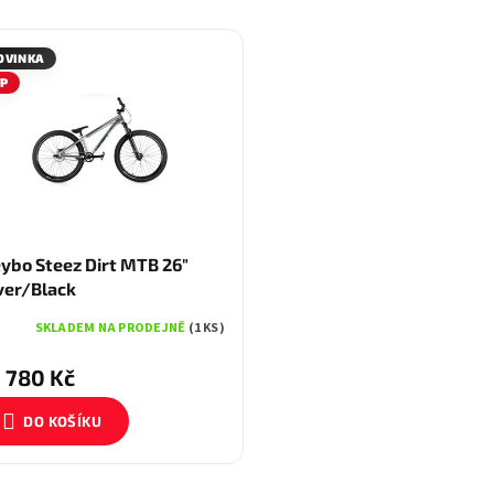
OVINKA
IP
ybo Steez Dirt MTB 26"
ver/Black
SKLADEM NA PRODEJNĚ
(1 KS)
 780 Kč
DO KOŠÍKU