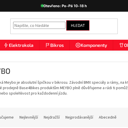
Otevřeno: Po–Pá 10–18 h
HLEDAT
Elektrokola
Bikros
Komponenty
O
YBO
á Meybo je absolutní špičkou v bikrosu. Závodní BMX speciály a rámy, na kte
é prodejně Base4Bikes produktům MEYBO plně důvěřujeme a rádi ti pomůžem
ebo spolehlivost pro každodenní jízdu.
učujeme
Nejlevnější
Nejdražší
Nejprodávanější
Abecedně