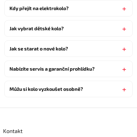
Kdy přejít na elektrokolo?
Jak vybrat dětské kolo?
Jak se starat o nové kolo?
Nabízíte servis a garanční prohlídku?
Můžu si kolo vyzkoušet osobně?
Z
á
p
a
Kontakt