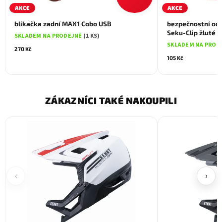
AKCE
AKCE
blikačka zadní MAX1 Cobo USB
bezpečnostní od
Seku-Clip žluté
SKLADEM NA PRODEJNĚ
(1 KS)
SKLADEM NA PROD
270 Kč
105 Kč
ZÁKAZNÍCI TAKÉ NAKOUPILI
‹
›