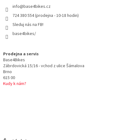
t
info
@
base4bikes.cz
í
724 380 554 (prodejna - 10-18 hodin)
Sleduj nás na FB!
base4bikes/
Prodejna a servis
Base4Bikes
Zábrdovická 15/16 - vchod z ulice Šámalova
Brno
615 00
Kudy k nám?