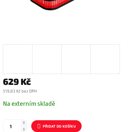
629 Kč
519,83 Kč bez DPH
Měrná
Na externím skladě
cena:
PŘIDAT DO KOŠÍKU