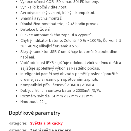
Vysoce účinná COB LED s max. 30 LED lumeny.
Vynikající boční viditelnost.
Aerodynamický vzhled, lehký a kompaktní.
Snadná a rychlá montáž.
Dlouhá životnost baterie, až 45 hodin provozu.
Detekce brždění.
Funkce automatického zapnutí a vypnutí.
Chytrý indikátor baterie: Zelená: 40 % ~ 100 %; Červená: 5
% ~ 40 %; Blikající červená: < 5 %
Skrytý konektor USB-C umožňuje bezpečné a pohodlné
nabíjení.
Voděodolnost IPX6 zajišťuje odolnost vůči silnému dešti a
zajišťuje spolehlivý výkon za každého počasí.
Inteligentní paměťový obvod s pamětí poslední použité
úrovně jasu a režimu při opětovném zapnutí.
Kompatibilní příslušenství: ABM18 / ABM14.
Dobíjecí lithium-iontová baterie 2000mAh/3,7V.
Rozměry svitidla: 61 mm x 32 mm x 15 mm
Hmotnost: 22 g
Doplňkové parametry
Kategorie
:
Světla a blikačky
Kategorie
:
Zadní světla a radary