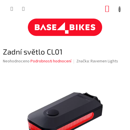
Přejít
NÁKUP
na
obsah
KOŠÍK
Zadní světlo CL01
Průměrné
Neohodnoceno
Podrobnosti hodnocení
Značka:
Ravemen Lights
hodnocení
produktu
je
0,0
z
5
hvězdiček.