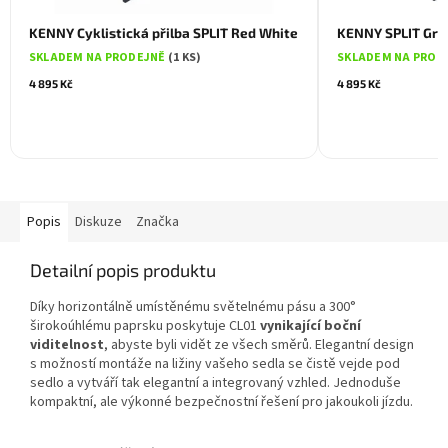
KENNY Cyklistická přilba SPLIT Red White
KENNY SPLIT Gre
SKLADEM NA PRODEJNĚ
(1 KS)
SKLADEM NA PROD
4 895 Kč
4 895 Kč
Popis
Diskuze
Značka
Detailní popis produktu
Díky horizontálně umístěnému světelnému pásu a 300°
širokoúhlému paprsku poskytuje CL01
vynikající boční
viditelnost
, abyste byli vidět ze všech směrů. Elegantní design
s možností montáže na ližiny vašeho sedla se čistě vejde pod
sedlo a vytváří tak elegantní a integrovaný vzhled. Jednoduše
kompaktní, ale výkonné bezpečnostní řešení pro jakoukoli jízdu.