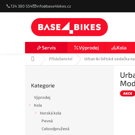
Přejít
724 380 554
info@base4bikes.cz
na
obsah
Výprodej
Kola
Servis
Domů
Příslušenství
Urban Iki Dětská sedačka n
P
Urba
o
Přeskočit
s
Mod
Kategorie
kategorie
t
r
AKCE
Výprodej
a
Kola
n
Horská kola
n
í
Pevná
p
Celoodpružená
a