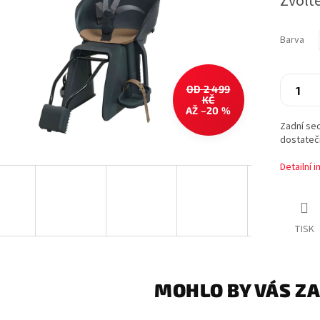
Zvolt
cena:
Barva
OD 2 499
KČ
AŽ –20 %
Zadní sed
dostateč
Detailní 
TISK
MOHLO BY VÁS Z