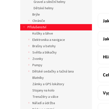
Gravel a silniční helmy
Dětské helmy
Brýle
Ja
Chrániče
Příslušenství
Košíky a láhve
Ja
Elektronika a navigace
Brašny a batohy
Světla a blikačky
Hl
Zvonky
Pumpy
Dětské sedačky a tažná lana
Ce
Blatníky
Zámky a GPS lokátory
Stojany na kolo
Vy
Trenažéry a válce
Nářadí a údržba