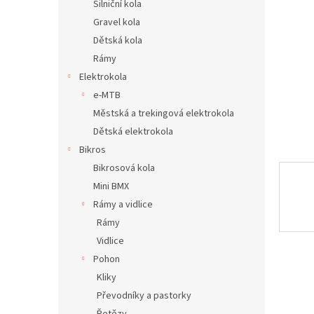
Silniční kola
n
Gravel kola
e
Dětská kola
l
Rámy
Elektrokola
e-MTB
Městská a trekingová elektrokola
Dětská elektrokola
Bikros
Bikrosová kola
Mini BMX
Rámy a vidlice
Rámy
Vidlice
Pohon
Kliky
Převodníky a pastorky