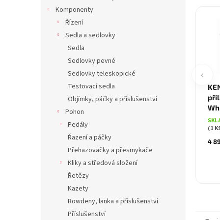
Komponenty
Řízení
Sedla a sedlovky
Sedla
Sedlovky pevné
‹
Sedlovky teleskopické
Testovací sedla
KEN
při
Objímky, páčky a příslušenství
Wh
Pohon
SKL
Pedály
(1 K
Řazení a páčky
4 8
Přehazovačky a přesmykače
Kliky a středová složení
Řetězy
Kazety
Bowdeny, lanka a příslušenství
Příslušenství