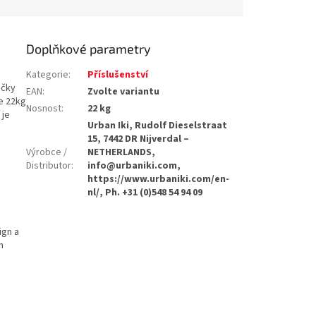
Doplňkové parametry
Kategorie
:
Příslušenství
ačky
EAN
:
Zvolte variantu
je 22kg
Nosnost
:
22 kg
 je
Urban Iki, Rudolf Dieselstraat
15, 7442 DR Nijverdal –
Výrobce /
NETHERLANDS,
Distributor
:
info@urbaniki.com,
https://www.urbaniki.com/en-
nl/, Ph. +31 (0)548 54 94 09
ign a
n