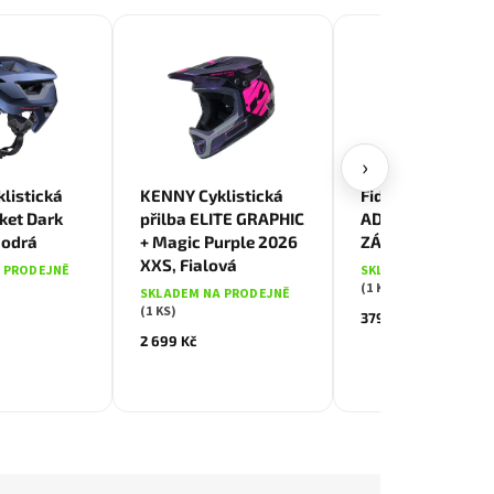
›
drá
listická
KENNY Cyklistická
Fidlock TWIST
ket Dark
přilba ELITE GRAPHIC
ADAPTÉR PRO
Modrá
+ Magic Purple 2026
ZÁKLADNU NA R
XXS, Fialová
 PRODEJNĚ
SKLADEM NA PRODE
(1 KS)
SKLADEM NA PRODEJNĚ
(1 KS)
379 Kč
2 699 Kč