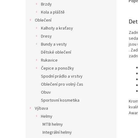
Popi
Brzdy
Kola a pláště
Oblečení
Det
Kalhoty a kraťasy
Zadn
Dresy
seda
jsou
Bundy a vesty
. Zad
Dětské oblečení
zadní
Rukavice
Čepice a ponožky
Spodní prádlo a vrstvy
Oblečení pro volný čas
Obuv
Sportovní kosmetika
Krom
kval
Výbava
Awar
Helmy
MTB helmy
Integrální helmy