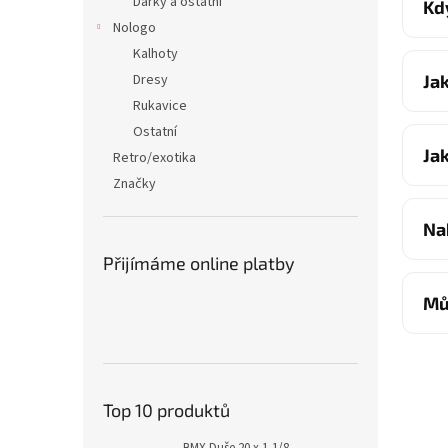
Dárky a ostatní
Kd
Nologo
Kalhoty
Ja
Dresy
Rukavice
Ostatní
Ja
Retro/exotika
Značky
Na
Přijímáme online platby
Mů
Top 10 produktů