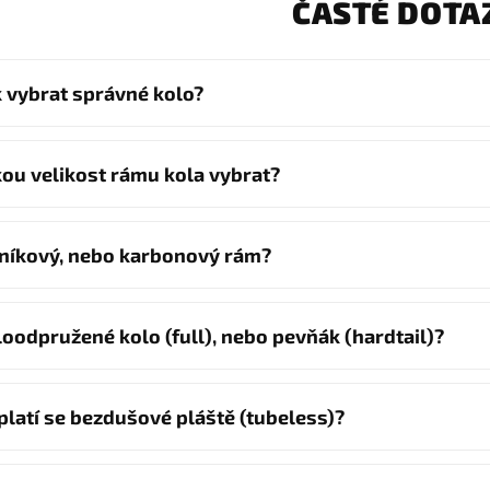
ČASTÉ DOTA
k vybrat správné kolo?
kou velikost rámu kola vybrat?
iníkový, nebo karbonový rám?
loodpružené kolo (full), nebo pevňák (hardtail)?
platí se bezdušové pláště (tubeless)?