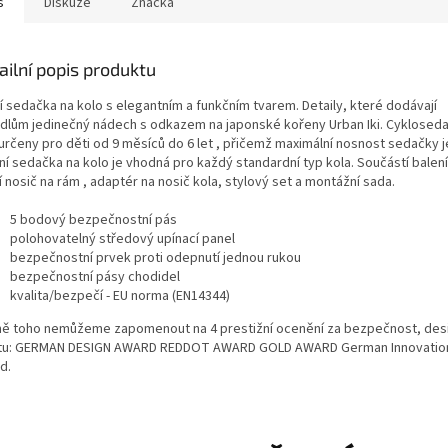
s
Diskuze
Značka
ailní popis produktu
í sedačka na kolo s elegantním a funkčním tvarem. Detaily, které dodávají
dlům jedinečný nádech s odkazem na japonské kořeny Urban Iki. Cyklosed
 určeny pro děti od 9 měsíců do 6 let , přičemž maximální nosnost sedačky 
ní sedačka na kolo je vhodná pro každý standardní typ kola. Součástí balení
 nosič na rám , adaptér na nosič kola, stylový set a montážní sada.
5 bodový bezpečnostní pás
polohovatelný středový upínací panel
bezpečnostní prvek proti odepnutí jednou rukou
bezpečnostní pásy chodidel
kvalita/bezpečí - EU norma (EN14344)
ě toho nemůžeme zapomenout na 4 prestižní ocenění za bezpečnost, des
itu: GERMAN DESIGN AWARD REDDOT AWARD GOLD AWARD German Innovatio
d.