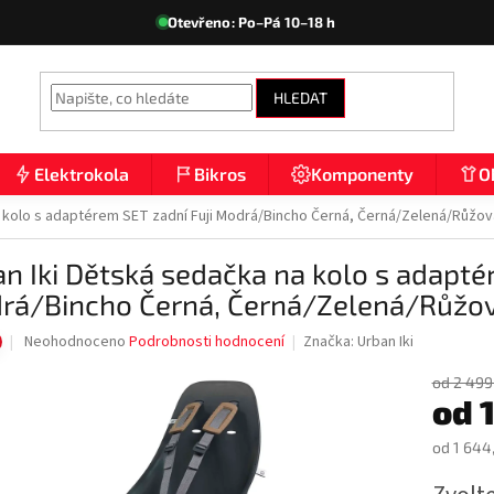
Otevřeno: Po–Pá 10–18 h
HLEDAT
Elektrokola
Bikros
Komponenty
O
a kolo s adaptérem SET zadní Fuji Modrá/Bincho Černá, Černá/Zelená/Růžo
n Iki Dětská sedačka na kolo s adapté
rá/Bincho Černá, Černá/Zelená/Růžo
Průměrné
Neohodnoceno
Podrobnosti hodnocení
Značka:
Urban Iki
hodnocení
produktu
od 2 499
od
je
0,0
z
od
1 644
5
Měrná
hvězdiček.