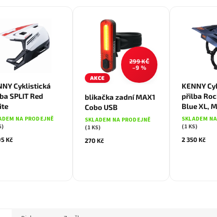
299 KČ
–9 %
AKCE
S
XL
Mo
NY Cyklistická
KENNY Cyk
lba SPLIT Red
přilba Roc
blikačka zadní MAX1
ite
Blue XL, 
Cobo USB
ADEM NA PRODEJNĚ
SKLADEM NA
SKLADEM NA PRODEJNĚ
S)
(1 KS)
(1 KS)
95 Kč
2 350 Kč
270 Kč