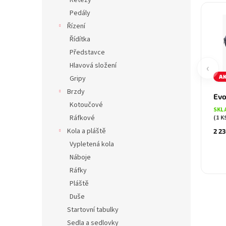
Řetězy
Pedály
Řízení
Řídítka
Představce
‹
Hlavová složení
A
Gripy
Brzdy
Evo
Kotoučové
SKL
Ráfkové
(1 K
Kola a pláště
2 23
Vypletená kola
Náboje
Ráfky
Pláště
Duše
Startovní tabulky
Sedla a sedlovky