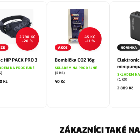
2 790 KČ
45 KČ
–20 %
–11 %
Zelená
Černá
KCE
AKCE
NOVINKA
c HIP PACK PRO 3
Bombička CO2 16g
Elektroni
minipump
ADEM NA PRODEJNĚ
SKLADEM NA PRODEJNĚ
S)
(5 KS)
SKLADEM NA
(1 KS)
0 Kč
40 Kč
2 889 Kč
ZÁKAZNÍCI TAKÉ NA