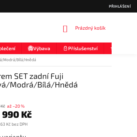
PŘIHLÁŠENÍ
NÁKUPNÍ
Prázdný košík
KOŠÍK
blečení
Výbava
Příslušenství
Nologo
vá/Modrá/Bílá/Hnědá
rem SET zadní Fuji
vá/Modrá/Bílá/Hnědá
 Kč
až –20 %
1 990 Kč
,63 Kč
bez DPH