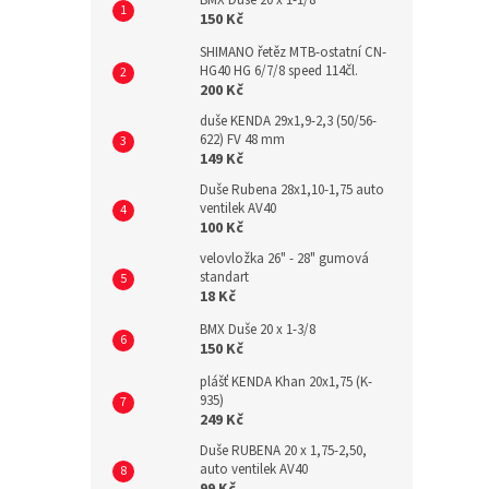
BMX Duše 20 x 1-1/8
150 Kč
SHIMANO řetěz MTB-ostatní CN-
HG40 HG 6/7/8 speed 114čl.
200 Kč
duše KENDA 29x1,9-2,3 (50/56-
622) FV 48 mm
149 Kč
Duše Rubena 28x1,10-1,75 auto
ventilek AV40
100 Kč
velovložka 26" - 28" gumová
standart
18 Kč
BMX Duše 20 x 1-3/8
150 Kč
plášť KENDA Khan 20x1,75 (K-
935)
249 Kč
Duše RUBENA 20 x 1,75-2,50,
auto ventilek AV40