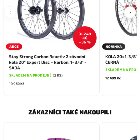
‹
›
31 249
KČ
–36 %
AKCE
NOVINKA
Stay Strong Carbon Reactiv 2 závodní
KOLA 20x1-3/8" 
kola 20" Expert Disc – karbon, 1–3/8" -
ČERNÁ
SADA
SKLADEM NA PROD
SKLADEM NA PRODEJNĚ
(1 KS)
12 499 Kč
19 950 Kč
ZÁKAZNÍCI TAKÉ NAKOUPILI