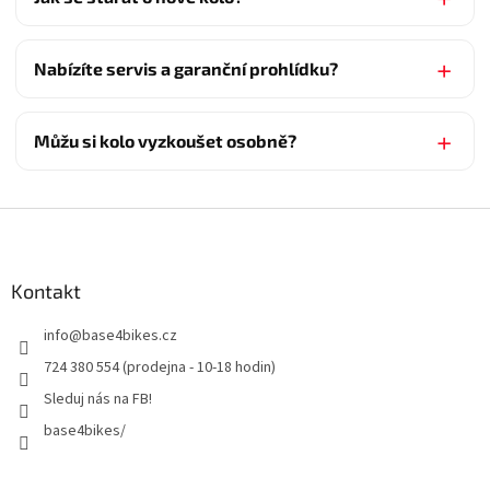
Nabízíte servis a garanční prohlídku?
Můžu si kolo vyzkoušet osobně?
Z
á
p
a
Kontakt
t
info
@
base4bikes.cz
í
724 380 554 (prodejna - 10-18 hodin)
Sleduj nás na FB!
base4bikes/