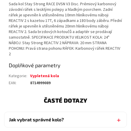
Sada kol Stay Strong RACE DVSN V3 Disc. Prémiový karbonový
závodní ráfek s lesklými polepy a hladkým povrchem. Zadní
ráfek je upevněn k utěsněnému 10mm hliníkovému náboji
REACTIV 2 s kazetou 17T, 6 západkami a 180 body záběru. Přední
ráfek je upevněn k utěsněnému 20mm hliníkovému náboji
REACTIV 2. Sada brzdových kotoučů a adaptér se prodávají
samostatně. SPECIFIKACE PRODUKTU VELIKOST KOLA: 24"
NÁBOJ: Stay Strong REACTIV 2 NÁPRAVA: 20 mm STRANA
POHONU: Pravá strana pohonu RÁFEK: Karbonový ráfek REACTIV
2
Doplňkové parametry
Kategorie
:
Vypletená kola
EAN
:
8714999089
ČASTÉ DOTAZY
Jak vybrat správné kolo?