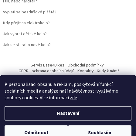
Full, nebo hardtail?
Vyplatí se bezdušové pláště?
Kdy přejít na elektrokolo?
Jak vybrat dětské kolo?
Jak se starat o nové kolo?
Servis Base4Bikes
Obchodní podmínky
GDPR - ochrana osobních údajů
Kontakty
Kudy k nám?
K personalizaci obsahu a reklam, poskytování funkcí
sociálních médií a analýze naší návštěvnosti využíváme
soubory cookies. Více informací
zde
.
Vytvořil Shoptet
Nastavení
Web vytvořil
Martin Kostelka – prodbykosta
Copyright 2026
Base4Bikes
. Všechna práva vyhrazena.
Upravit
Odmítnout
Souhlasím
nastavení cookies