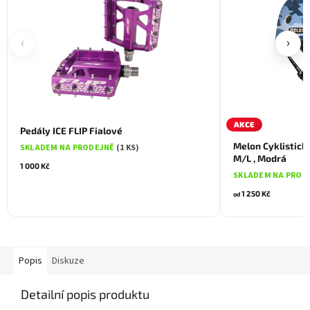
‹
›
AKCE
Pedály ICE FLIP Fialové
Melon Cyklistick
SKLADEM NA PRODEJNĚ
(1 KS)
M/L , Modrá
1 000 Kč
SKLADEM NA PROD
1 250 Kč
od
Popis
Diskuze
Detailní popis produktu