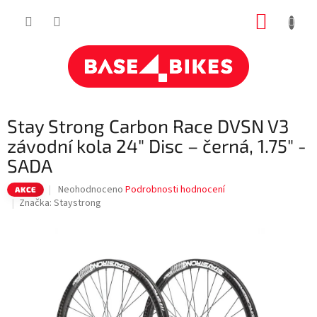
Přejít
NÁKUP
na
obsah
KOŠÍK
Stay Strong Carbon Race DVSN V3
závodní kola 24" Disc – černá, 1.75" -
SADA
Průměrné
Neohodnoceno
Podrobnosti hodnocení
AKCE
hodnocení
Značka:
Staystrong
produktu
je
0,0
z
5
hvězdiček.