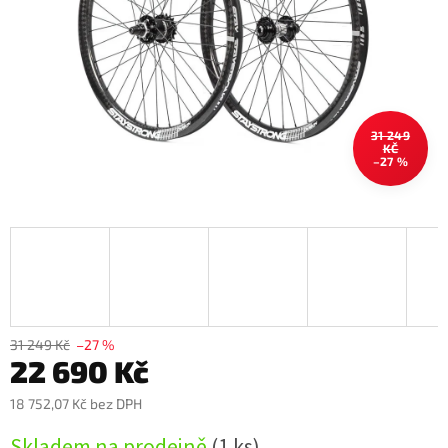
31 249
KČ
–27 %
31 249 Kč
–27 %
22 690 Kč
18 752,07 Kč bez DPH
Měrná
Skladem na prodejně
(1 ks)