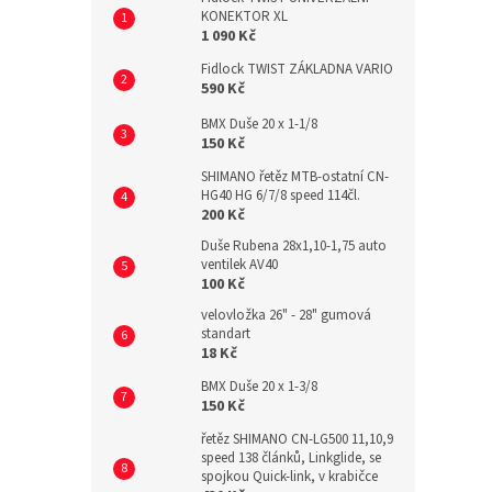
KONEKTOR XL
1 090 Kč
Fidlock TWIST ZÁKLADNA VARIO
590 Kč
BMX Duše 20 x 1-1/8
150 Kč
SHIMANO řetěz MTB-ostatní CN-
HG40 HG 6/7/8 speed 114čl.
200 Kč
Duše Rubena 28x1,10-1,75 auto
ventilek AV40
100 Kč
velovložka 26" - 28" gumová
standart
18 Kč
BMX Duše 20 x 1-3/8
150 Kč
řetěz SHIMANO CN-LG500 11,10,9
speed 138 článků, Linkglide, se
spojkou Quick-link, v krabičce