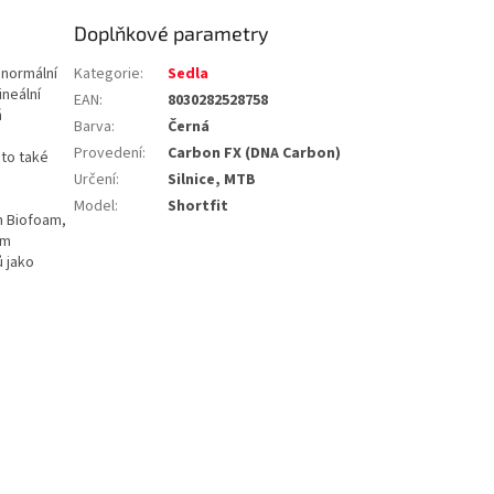
Doplňkové parametry
 normální
Kategorie
:
Sedla
ineální
EAN
:
8030282528758
ň
Barva
:
Černá
Provedení
:
Carbon FX (DNA Carbon)
 to také
Určení
:
Silnice, MTB
Model
:
Shortfit
m Biofoam,
ím
 jako