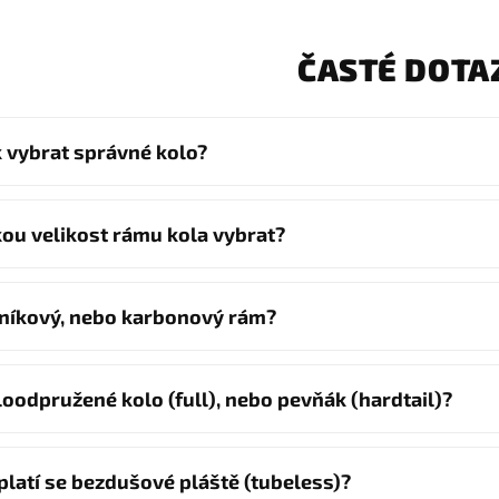
ČASTÉ DOTA
k vybrat správné kolo?
kou velikost rámu kola vybrat?
iníkový, nebo karbonový rám?
loodpružené kolo (full), nebo pevňák (hardtail)?
platí se bezdušové pláště (tubeless)?