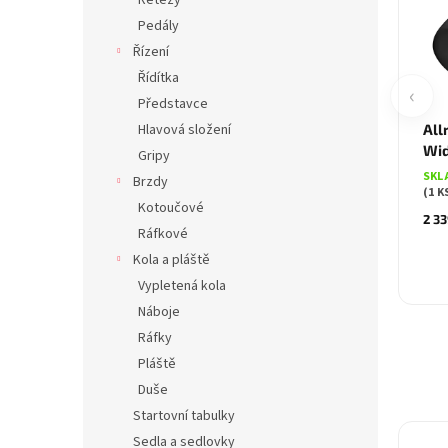
Řetězy
Pedály
Řízení
Řídítka
‹
Představce
Hlavová složení
All
Wid
Gripy
SKL
Brzdy
(1 K
Kotoučové
2 33
Ráfkové
Kola a pláště
Vypletená kola
Náboje
Ráfky
Pláště
Duše
Startovní tabulky
Sedla a sedlovky