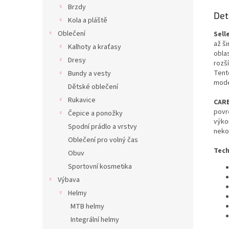
Brzdy
Det
Kola a pláště
Oblečení
Sell
až š
Kalhoty a kraťasy
oblas
Dresy
rozší
Tento
Bundy a vesty
mode
Dětské oblečení
Rukavice
CAR
povr
Čepice a ponožky
výko
Spodní prádlo a vrstvy
nekom
Oblečení pro volný čas
Tech
Obuv
Sportovní kosmetika
Výbava
Helmy
MTB helmy
Integrální helmy