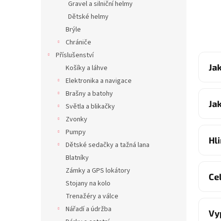
Gravel a silniční helmy
Dětské helmy
Brýle
Chrániče
Příslušenství
Ja
Košíky a láhve
Elektronika a navigace
Brašny a batohy
Ja
Světla a blikačky
Zvonky
Pumpy
Hl
Dětské sedačky a tažná lana
Blatníky
Zámky a GPS lokátory
Ce
Stojany na kolo
Trenažéry a válce
Nářadí a údržba
Vy