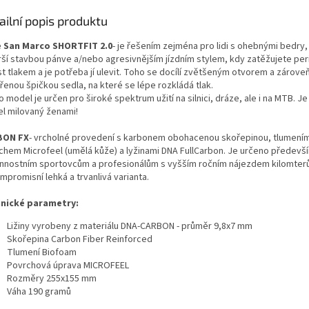
ailní popis produktu
e San Marco SHORTFIT 2.0
- je řešením zejména pro lidi s ohebnými bedry,
irší stavbou pánve a/nebo agresivnějším jízdním stylem, kdy zatěžujete per
t tlakem a je potřeba jí ulevit. Toho se docílí zvětšeným otvorem a zárove
řenou špičkou sedla, na které se lépe rozkládá tlak.
 model je určen pro široké spektrum užití na silnici, dráze, ale i na MTB. Je
l milovaný ženami!
BON FX
- vrcholné provedení s karbonem obohacenou skořepinou, tlumení
chem Microfeel (umělá kůže) a lyžinami DNA FullCarbon. Je určeno předevš
nnostním sportovcům a profesionálům s vyšším ročním nájezdem kilomterů
promisní lehká a trvanlivá varianta.
nické parametry:
Ližiny vyrobeny z materiálu DNA-CARBON - průměr 9,8x7 mm
Skořepina Carbon Fiber Reinforced
Tlumení Biofoam
Povrchová úprava MICROFEEL
Rozměry 255x155 mm
Váha 190 gramů