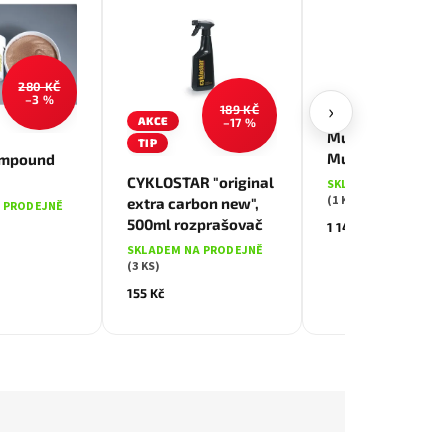
280 KČ
–3 %
›
189 KČ
AKCE
–17 %
Multiklíč SKS Mia
TIP
Multi Tool
ompound
CYKLOSTAR "original
SKLADEM NA PRODE
(1 KS)
extra carbon new",
 PRODEJNĚ
500ml rozprašovač
1 149 Kč
SKLADEM NA PRODEJNĚ
(3 KS)
155 Kč