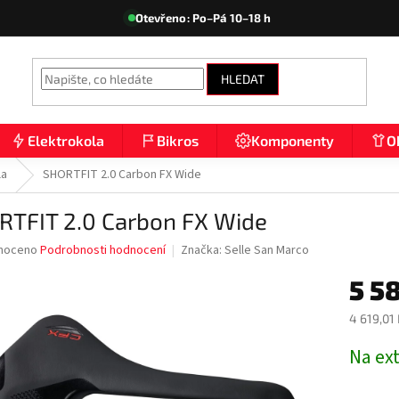
Otevřeno: Po–Pá 10–18 h
HLEDAT
Elektrokola
Bikros
Komponenty
O
la
SHORTFIT 2.0 Carbon FX Wide
RTFIT 2.0 Carbon FX Wide
né
noceno
Podrobnosti hodnocení
Značka:
Selle San Marco
ní
5 5
u
4 619,01
Měrná
Na ex
cena:
ek.