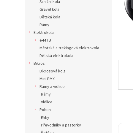
Silniční kola
n
Gravel kola
e
Dětská kola
l
Rámy
Elektrokola
e-MTB
Městská a trekingová elektrokola
Dětská elektrokola
Bikros
Bikrosová kola
Mini BMX
Rámy a vidlice
Rámy
Vidlice
Pohon
Kliky
Převodníky a pastorky