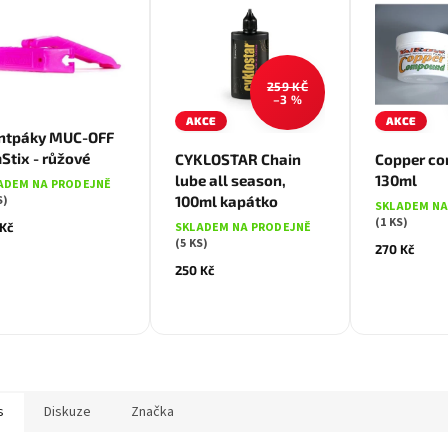
259 KČ
–3 %
AKCE
AKCE
ntpáky MUC-OFF
Stix - růžové
CYKLOSTAR Chain
Copper c
lube all season,
130ml
ADEM NA PRODEJNĚ
S)
100ml kapátko
SKLADEM NA
(1 KS)
 Kč
SKLADEM NA PRODEJNĚ
(5 KS)
270 Kč
250 Kč
s
Diskuze
Značka