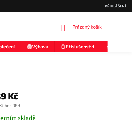
PŘIHLÁŠENÍ
NÁKUPNÍ
Prázdný košík
KOŠÍK
blečení
Výbava
Příslušenství
Nologo
89 Kč
 Kč bez DPH
terním skladě