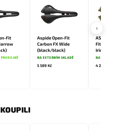
›
en-Fit
Aspide Open-Fit
ASPIDE Short Op
Narrow
Carbon FX Wide
Fit Racing Narro
ack)
(black/black)
Iridescent Gold
 PRODEJNĚ
NA EXTERNÍM SKLADĚ
NA EXTERNÍM SKLAD
5 589 Kč
4 289 Kč
KOUPILI