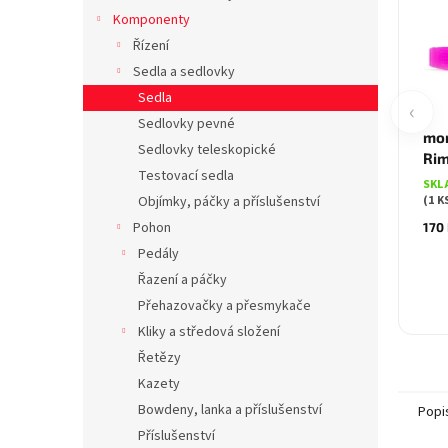
Komponenty
Řízení
Sedla a sedlovky
Sedla
‹
Sedlovky pevné
mo
Sedlovky teleskopické
Rim
Testovací sedla
SKL
(1 K
Objímky, páčky a příslušenství
Pohon
170
Pedály
Řazení a páčky
Přehazovačky a přesmykače
Kliky a středová složení
Řetězy
Kazety
Bowdeny, lanka a příslušenství
Popi
Příslušenství