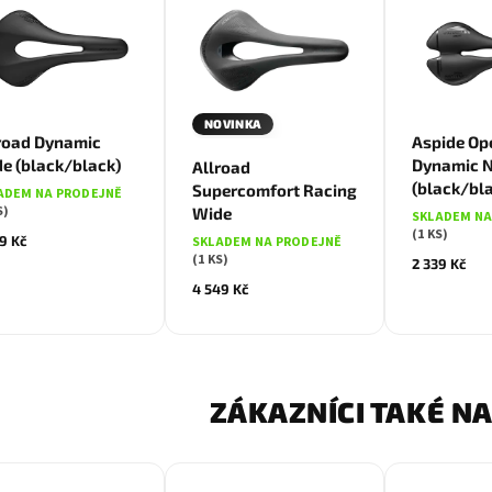
NOVINKA
road Dynamic
Aspide Op
e (black/black)
Dynamic 
Allroad
(black/bl
Supercomfort Racing
ADEM NA PRODEJNĚ
S)
Wide
SKLADEM NA
(1 KS)
9 Kč
SKLADEM NA PRODEJNĚ
(1 KS)
2 339 Kč
4 549 Kč
ZÁKAZNÍCI TAKÉ NA