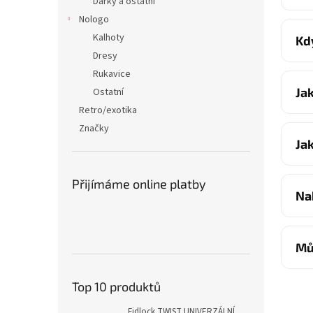
Dárky a ostatní
Nologo
Kalhoty
Kd
Dresy
Rukavice
Ja
Ostatní
Retro/exotika
Značky
Ja
Přijímáme online platby
Na
Mů
Top 10 produktů
Fidlock TWIST UNIVERZÁLNÍ