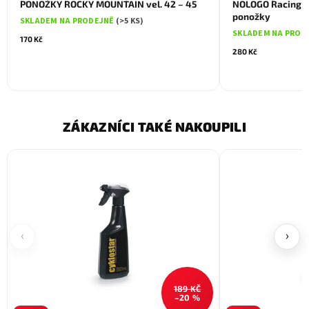
PONOŽKY ROCKY MOUNTAIN vel. 42 – 45
NOLOGO Racing P
ponožky
SKLADEM NA PRODEJNĚ
(>5 KS)
SKLADEM NA PROD
170 Kč
280 Kč
ZÁKAZNÍCI TAKÉ NAKOUPILI
‹
›
189 KČ
–20 %