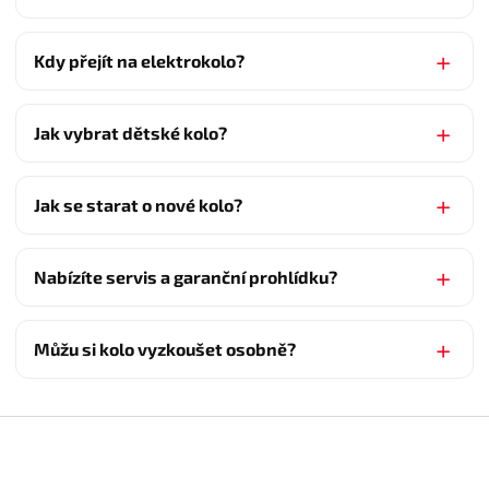
Kdy přejít na elektrokolo?
Jak vybrat dětské kolo?
Jak se starat o nové kolo?
Nabízíte servis a garanční prohlídku?
Můžu si kolo vyzkoušet osobně?
Z
á
p