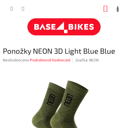
Přejít
NÁKUP
na
obsah
KOŠÍK
Ponožky NEON 3D Light Blue Blue
Průměrné
Neohodnoceno
Podrobnosti hodnocení
Značka:
NEON
hodnocení
produktu
je
0,0
z
5
hvězdiček.