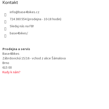
a
Kontakt
t
info
@
base4bikes.cz
í
724 380 554 (prodejna - 10-18 hodin)
Sleduj nás na FB!
base4bikes/
Prodejna a servis
Base4Bikes
Zábrdovická 15/16 - vchod z ulice Šámalova
Brno
615 00
Kudy k nám?