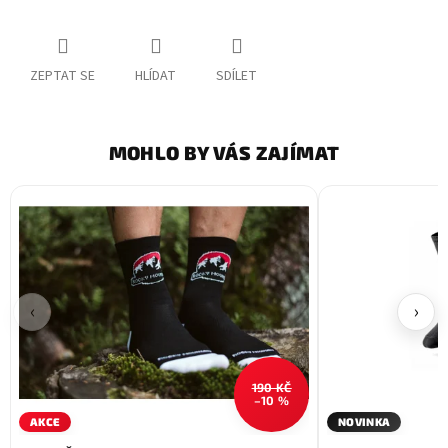
ZEPTAT SE
HLÍDAT
SDÍLET
MOHLO BY VÁS ZAJÍMAT
‹
›
190 KČ
–10 %
AKCE
NOVINKA