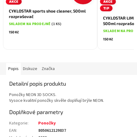
AKCE
AKCE
TIP
CYKLOSTAR sports shoe cleaner, 500ml
rozprašovač
CYKLOSTAR LIMIT
500ml rozprašov
SKLADEM NA PRODEJNĚ
(1 KS)
SKLADEM NA PROD
150 Kč
150 Kč
Popis
Diskuze
Značka
Detailní popis produktu
Ponožky NEON 3D SOCKS.
Vysoce kvalitní ponožky skvěle doplňují brýle NEON.
Doplňkové parametry
Kategorie
:
Ponožky
EAN
:
8050612129837