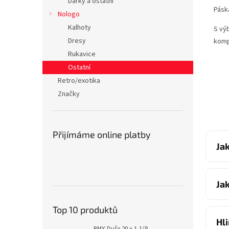
Dárky a ostatní
Pásk
Nologo
Kalhoty
S vý
Dresy
komp
Rukavice
Ostatní
Retro/exotika
Značky
Přijímáme online platby
Ja
Ja
Top 10 produktů
Hl