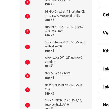
BMX Duše 20 x 1-1/8
150 Kč
SHIMANO řetěz MTB-ostatní CN-
Ce
HG40 HG 6/7/8 speed 114čl.
200 Kč
duše KENDA 29x1,9-2,3 (50/56-
622) FV 48 mm
Vy
149 Kč
Duše Rubena 28x1,10-1,75 auto
ventilek AV40
Kd
100 Kč
velovložka 26" - 28" gumová
standart
18 Kč
Ja
BMX Duše 20 x 1-3/8
150 Kč
plášť KENDA Khan 20x1,75 (K-
Ja
935)
249 Kč
Duše RUBENA 20 x 1,75-2,50,
Na
auto ventilek AV40