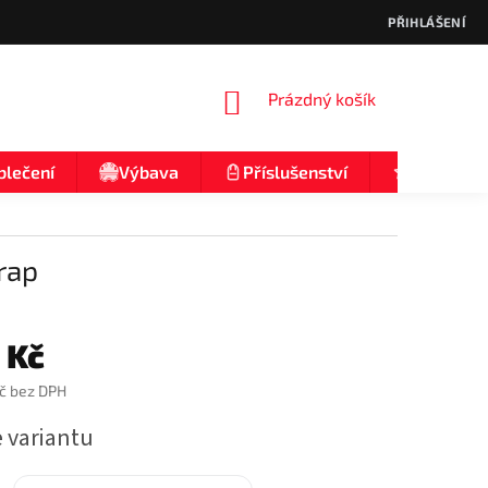
PŘIHLÁŠENÍ
NÁKUPNÍ
Prázdný košík
KOŠÍK
blečení
Výbava
Příslušenství
Nologo
rap
 Kč
č bez DPH
e variantu