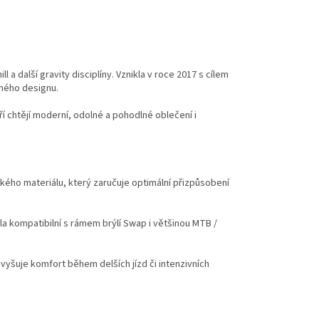
 další gravity disciplíny. Vznikla v roce 2017 s cílem
eného designu.
ří chtějí moderní, odolné a pohodlné oblečení i
ckého materiálu, který zaručuje optimální přizpůsobení
la kompatibilní s rámem brýlí Swap i většinou MTB /
zvyšuje komfort během delších jízd či intenzivních