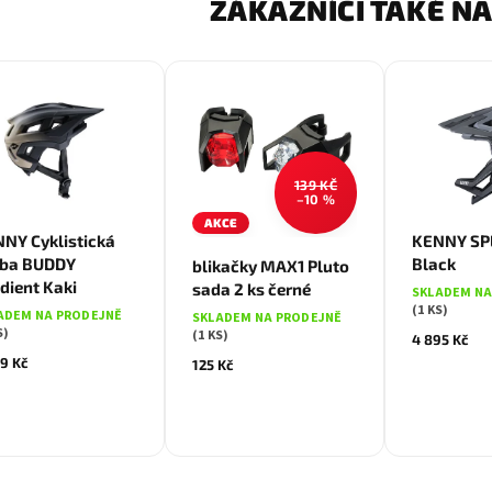
ZÁKAZNÍCI TAKÉ NA
139 KČ
–10 %
Čern
AKCE
S/M
NY Cyklistická
KENNY SPL
lba BUDDY
Black
blikačky MAX1 Pluto
dient Kaki
sada 2 ks černé
SKLADEM NA
(1 KS)
ADEM NA PRODEJNĚ
SKLADEM NA PRODEJNĚ
S)
(1 KS)
4 895 Kč
69 Kč
125 Kč