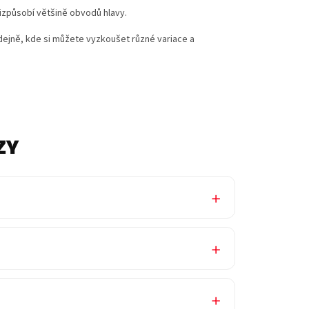
přizpůsobí většině obvodů hlavy.
ejně, kde si můžete vyzkoušet různé variace a
ZY