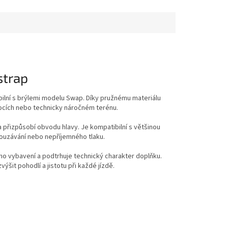
strap
bilní s brýlemi modelu Swap. Díky pružnému materiálu
skocích nebo technicky náročném terénu.
 přizpůsobí obvodu hlavy. Je kompatibilní s většinou
louzávání nebo nepříjemného tlaku.
o vybavení a podtrhuje technický charakter doplňku.
zvýšit pohodlí a jistotu při každé jízdě.