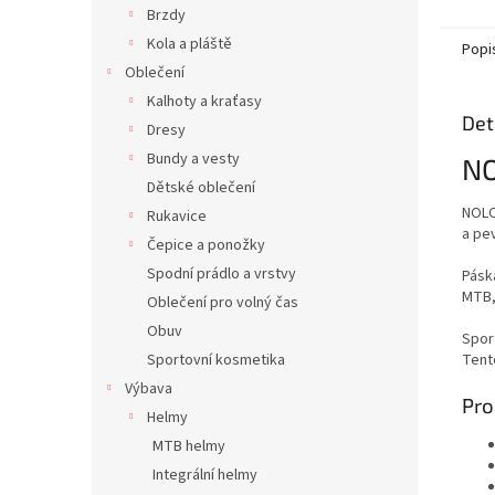
Brzdy
Kola a pláště
Popi
Oblečení
Kalhoty a kraťasy
Det
Dresy
Bundy a vesty
NO
Dětské oblečení
NOLO
Rukavice
a pev
Čepice a ponožky
Spodní prádlo a vrstvy
Pásk
MTB,
Oblečení pro volný čas
Obuv
Spor
Sportovní kosmetika
Tento
Výbava
Pro
Helmy
MTB helmy
Integrální helmy