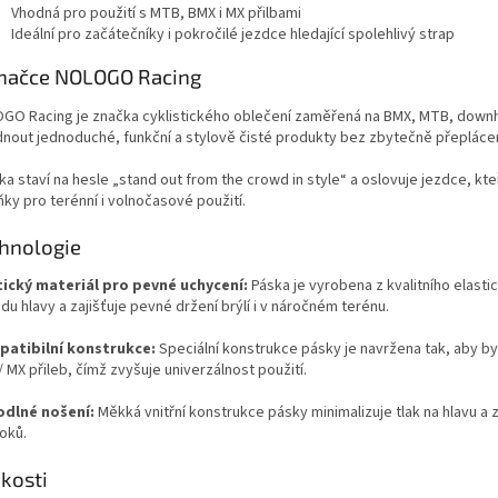
Vhodná pro použití s MTB, BMX i MX přilbami
Ideální pro začátečníky i pokročilé jezdce hledající spolehlivý strap
načce NOLOGO Racing
GO Racing je značka cyklistického oblečení zaměřená na BMX, MTB, downhill a
dnout jednoduché, funkční a stylově čisté produkty bez zbytečně přeplác
a staví na hesle „stand out from the crowd in style“ a oslovuje jezdce, kte
ky pro terénní i volnočasové použití.
hnologie
tický materiál pro pevné uchycení:
Páska je vyrobena z kvalitního elasti
u hlavy a zajišťuje pevné držení brýlí i v náročném terénu.
atibilní konstrukce:
Speciální konstrukce pásky je navržena tak, aby by
 MX přileb, čímž zvyšuje univerzálnost použití.
dlné nošení:
Měkká vnitřní konstrukce pásky minimalizuje tlak na hlavu a 
oků.
ikosti