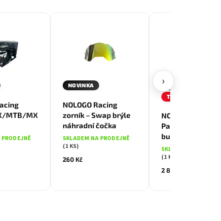
›
NOVINKA
NOVINKA
Modrá
Černá
Černá
TIP
acing
NOLOGO Racing
Zlatá
X/MTB/MX
zorník – Swap brýle
NOLOGO Racing
náhradní čočka
Parka – volnoča
bunda
 PRODEJNĚ
SKLADEM NA PRODEJNĚ
(1 KS)
SKLADEM NA PRODE
(1 KS)
260 Kč
2 800 Kč