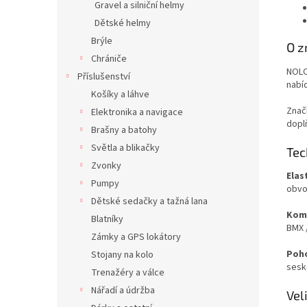
Gravel a silniční helmy
Dětské helmy
Brýle
O z
Chrániče
NOLO
Příslušenství
nabí
Košíky a láhve
Značk
Elektronika a navigace
doplň
Brašny a batohy
Světla a blikačky
Tec
Zvonky
Elas
Pumpy
obvod
Dětské sedačky a tažná lana
Komp
Blatníky
BMX /
Zámky a GPS lokátory
Poho
Stojany na kolo
sesk
Trenažéry a válce
Nářadí a údržba
Vel