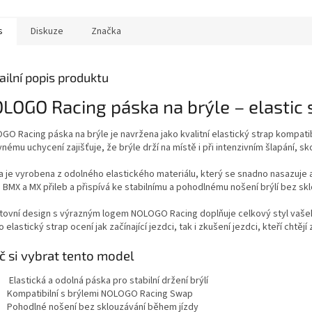
s
Diskuze
Značka
ailní popis produktu
LOGO Racing páska na brýle – elastic 
GO Racing páska na brýle je navržena jako kvalitní elastický strap kompati
nému uchycení zajišťuje, že brýle drží na místě i při intenzivním šlapání, 
a je vyrobena z odolného elastického materiálu, který se snadno nasazuje a
 BMX a MX přileb a přispívá ke stabilnímu a pohodlnému nošení brýlí bez sk
tovní design s výrazným logem NOLOGO Racing doplňuje celkový styl vašeh
 elastický strap ocení jak začínající jezdci, tak i zkušení jezdci, kteří chtějí 
č si vybrat tento model
Elastická a odolná páska pro stabilní držení brýlí
Kompatibilní s brýlemi NOLOGO Racing Swap
Pohodlné nošení bez sklouzávání během jízdy