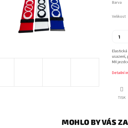
Barva
Velikost
Elastick
usazení, 
MX jezdce,
Detailní 
TISK
MOHLO BY VÁS Z