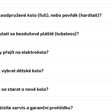
loodpružené kolo (full), nebo pevňák (hardtail)?
platí se bezdušové pláště (tubeless)?
y přejít na elektrokolo?
k vybrat dětské kolo?
k se starat o nové kolo?
bízíte servis a garanční prohlídku?