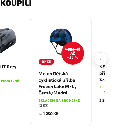
KOUPILI
1 935 KČ
AŽ
›
–35 %
á/Šedá
AKCE
Černá
IT Grey
KENNY Cyklistic
Černá/Modrá
přilba FURTIF Bl
Melon Dětská
S/M, Černá
cyklistická přilba
 PRODEJNĚ
Frozen Lake M/L ,
SKLADEM NA PRODE
(1 KS)
Černá/Modrá
3 280 Kč
SKLADEM NA PRODEJNĚ
(1 KS)
1 250 Kč
od