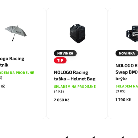
NOVINKA
NOVINKA
ogo Racing
TIP
tník
NOLOGO R
Swap BM
NOLOGO Racing
ADEM NA PRODEJNĚ
S)
brýle
taška – Helmet Bag
 Kč
SKLADEM NA
SKLADEM NA PRODEJNĚ
(3 KS)
(4 KS)
1 790 Kč
2 050 Kč