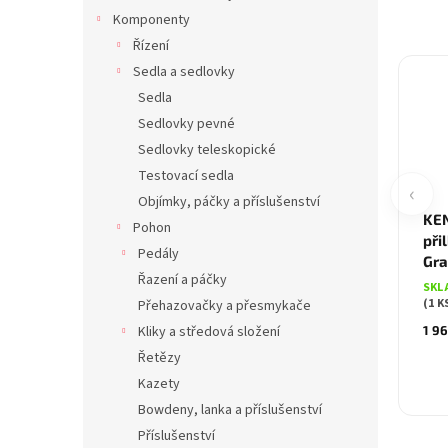
Komponenty
Řízení
Sedla a sedlovky
Sedla
Sedlovky pevné
Sedlovky teleskopické
Testovací sedla
‹
Objímky, páčky a příslušenství
KEN
Pohon
při
Pedály
Gra
Řazení a páčky
SKL
(1 K
Přehazovačky a přesmykače
Kliky a středová složení
1 9
Řetězy
Kazety
Bowdeny, lanka a příslušenství
Příslušenství