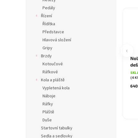
Řetězy
Pedály
Řízení
Řídítka
Představce
Hlavová složení
Gripy
‹
Brzdy
Nol
Kotoučové
deš
Ráfkové
SKL
(4 K
Kola a pláště
640
Vypletená kola
Náboje
Ráfky
Pláště
Duše
Startovní tabulky
Sedla a sedlovky