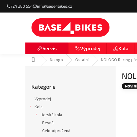
Přejít
724 380 554
info@base4bikes.cz
na
obsah
Výprodej
Kola
Servis
Domů
Nologo
Ostatní
NOLOGO Racing pásk
P
NOLO
o
Přeskočit
s
Kategorie
kategorie
NOVIN
t
r
Výprodej
a
Kola
n
Horská kola
n
í
Pevná
p
Celoodpružená
a