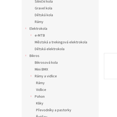
Silniční kola
n
Gravel kola
e
Dětská kola
l
Rámy
Elektrokola
e-MTB
Městská a trekingová elektrokola
Dětská elektrokola
Bikros
Bikrosová kola
Mini BMX
Rámy a vidlice
Rámy
Vidlice
Pohon
Kliky
Převodníky a pastorky