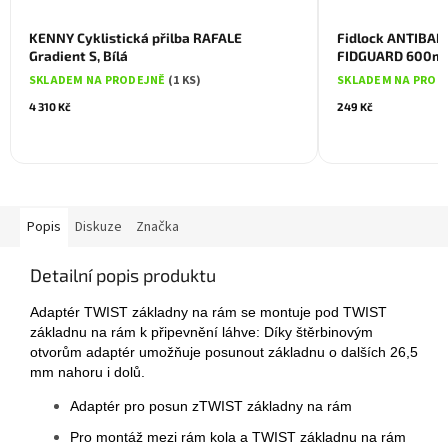
KENNY Cyklistická přilba RAFALE
Fidlock ANTIBAK
Gradient S, Bílá
FIDGUARD 600ml 
SKLADEM NA PRODEJNĚ
(1 KS)
SKLADEM NA PROD
4 310 Kč
249 Kč
Popis
Diskuze
Značka
Detailní popis produktu
Adaptér TWIST základny na rám se montuje pod TWIST
základnu na rám k připevnění láhve: Díky štěrbinovým
otvorům adaptér umožňuje posunout základnu o dalších 26,5
mm nahoru i dolů.
Adaptér pro posun z
TWIST základny na rám
Pro montáž mezi rám kola a
TWIST základnu na rám