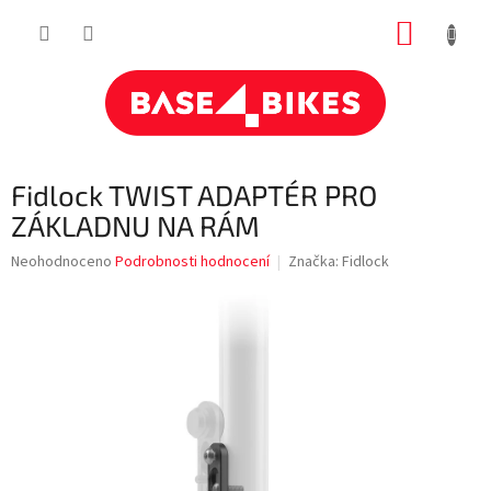
Přejít
NÁKUP
na
obsah
KOŠÍK
Fidlock TWIST ADAPTÉR PRO
ZÁKLADNU NA RÁM
Průměrné
Neohodnoceno
Podrobnosti hodnocení
Značka:
Fidlock
hodnocení
produktu
je
0,0
z
5
hvězdiček.