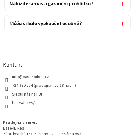
Nabízíte servis a garanční prohlídku?
Můžu si kolo vyzkoušet osobně?
Z
á
p
a
Kontakt
t
info
@
base4bikes.cz
í
724 380 554 (prodejna - 10-18 hodin)
Sleduj nás na FB!
base4bikes/
Prodejna a servis
Base4Bikes
Zábrdovická 15/16 - vchod z ulice Šámalova