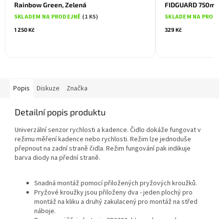
Rainbow Green, Zelená
FIDGUARD 750ml 
SKLADEM NA PRODEJNĚ
(1 KS)
SKLADEM NA PROD
1 250 Kč
329 Kč
Popis
Diskuze
Značka
Detailní popis produktu
Univerzální senzor rychlosti a kadence. Čidlo dokáže fungovat v
režimu měření kadence nebo rychlosti. Režim lze jednoduše
přepnout na zadní straně čidla. Režim fungování pak indikuje
barva diody na přední straně.
Snadná montáž pomocí přiložených pryžových kroužků.
Pryžové kroužky jsou přiloženy dva - jeden plochý pro
montáž na kliku a druhý zakulacený pro montáž na střed
náboje.