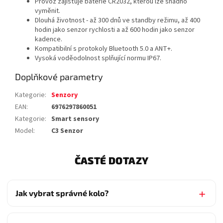
Provoz zajišťuje baterie CR2032, kterou lze snadno
vyměnit.
Dlouhá životnost - až 300 dnů ve standby režimu, až 400
hodin jako senzor rychlosti a až 600 hodin jako senzor
kadence.
Kompatibilní s protokoly Bluetooth 5.0 a ANT+.
Vysoká voděodolnost splňující normu IP67.
Doplňkové parametry
Kategorie
:
Senzory
EAN
:
6976297860051
Kategorie
:
Smart sensory
Model
:
C3 Senzor
ČASTÉ DOTAZY
Jak vybrat správné kolo?