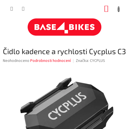
Přejít
NÁKUP
na
obsah
KOŠÍK
Čidlo kadence a rychlosti Cycplus C3
Průměrné
Neohodnoceno
Podrobnosti hodnocení
Značka:
CYCPLUS
hodnocení
produktu
je
0,0
z
5
hvězdiček.