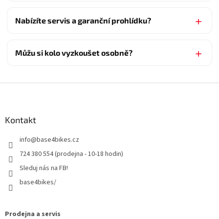
Nabízíte servis a garanční prohlídku?
Můžu si kolo vyzkoušet osobně?
Z
á
p
a
Kontakt
t
info
@
base4bikes.cz
í
724 380 554 (prodejna - 10-18 hodin)
Sleduj nás na FB!
base4bikes/
Prodejna a servis