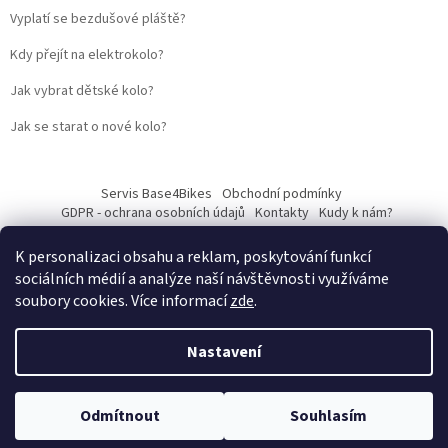
Vyplatí se bezdušové pláště?
Kdy přejít na elektrokolo?
Jak vybrat dětské kolo?
Jak se starat o nové kolo?
Servis Base4Bikes
Obchodní podmínky
GDPR - ochrana osobních údajů
Kontakty
Kudy k nám?
K personalizaci obsahu a reklam, poskytování funkcí
sociálních médií a analýze naší návštěvnosti využíváme
soubory cookies. Více informací
zde
.
Vytvořil Shoptet
Nastavení
Web vytvořil
Martin Kostelka – prodbykosta
Copyright 2026
Base4Bikes
. Všechna práva vyhrazena.
Upravit
Odmítnout
Souhlasím
nastavení cookies