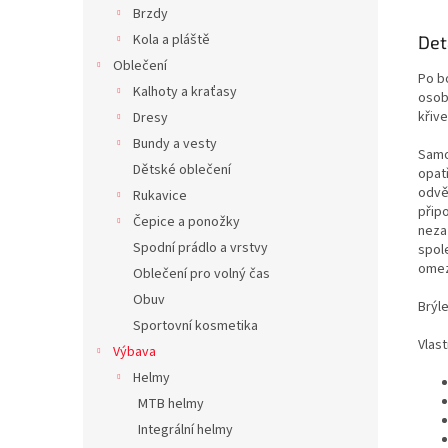
Brzdy
Kola a pláště
Det
Oblečení
Po b
Kalhoty a kraťasy
osobi
křive
Dresy
Bundy a vesty
Samo
Dětské oblečení
opat
odvě
Rukavice
přip
Čepice a ponožky
neza
Spodní prádlo a vrstvy
spol
omez
Oblečení pro volný čas
Obuv
Brýle
Sportovní kosmetika
Vlast
Výbava
Helmy
MTB helmy
Integrální helmy