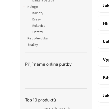
Dárky a ostatní
Ja
Nologo
Kalhoty
Dresy
Hl
Rukavice
Ostatní
Retro/exotika
Ce
Značky
Vy
Přijímáme online platby
Kd
Ja
Top 10 produktů