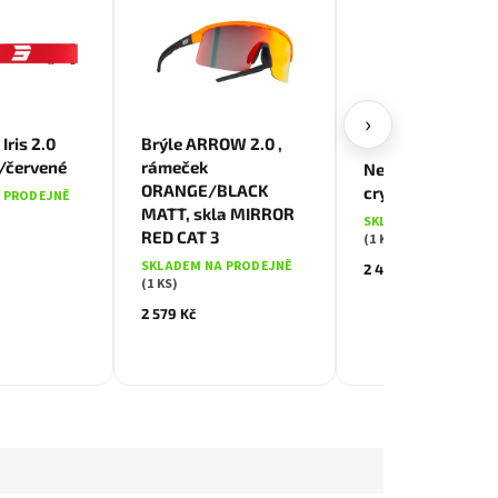
›
NOVINKA
Iris 2.0
Brýle ARROW 2.0 ,
é/červené
rámeček
Neon Sky 2.0 brý
ORANGE/BLACK
crystal violet ma
 PRODEJNĚ
MATT, skla MIRROR
SKLADEM NA PRODE
RED CAT 3
(1 KS)
SKLADEM NA PRODEJNĚ
2 490 Kč
(1 KS)
2 579 Kč