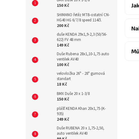
BMX Duše 20 x 1-1/8
Ja
150 Kč
SHIMANO řetěz MTB-ostatní CN-
HG40 HG 6/7/8 speed 114čl.
200 Kč
Na
duše KENDA 29x1,9-2,3 (50/56-
622) FV 48 mm
149 Kč
Mů
Duše Rubena 28x1,10-1,75 auto
ventilek AV40
100 Kč
velovložka 26" - 28" gumová
standart
18 Kč
BMX Duše 20 x 1-3/8
150 Kč
plášť KENDA Khan 20x1,75 (K-
935)
249 Kč
Duše RUBENA 20 x 1,75-2,50,
auto ventilek AV40