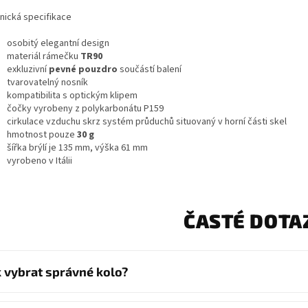
nická specifikace
osobitý elegantní design
materiál rámečku
TR90
exkluzivní
pevné pouzdro
součástí balení
tvarovatelný nosník
kompatibilita s optickým klipem
čočky vyrobeny z polykarbonátu P159
cirkulace vzduchu skrz systém průduchů situovaný v horní části skel
hmotnost pouze
30 g
šířka brýlí je 135 mm, výška 61 mm
vyrobeno v Itálii
ČASTÉ DOTA
k vybrat správné kolo?