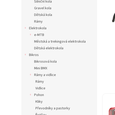
Silniční kola
n
Gravel kola
e
Dětská kola
l
Rámy
Elektrokola
e-MTB
Městská a trekingová elektrokola
Dětská elektrokola
Bikros
Bikrosová kola
Mini BMX
Rámy a vidlice
Rámy
Vidlice
Pohon
Kliky
Převodníky a pastorky