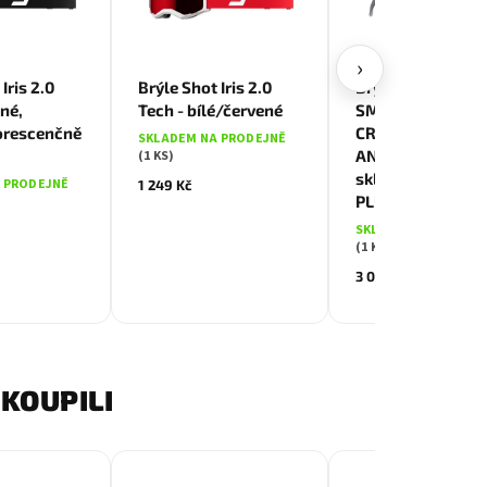
›
Iris 2.0
Brýle Shot Iris 2.0
Brýle ARROW 2.0
né,
Tech - bílé/červené
SMALL, rámeček
orescenčně
CRYSTAL
SKLADEM NA PRODEJNĚ
ANTHRACITE MAT
(1 KS)
skla PHOTOTRON
 PRODEJNĚ
1 249 Kč
PLUS BLUE CAT 1
SKLADEM NA PRODE
(1 KS)
3 099 Kč
KOUPILI