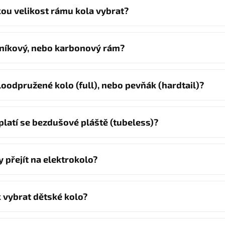
kou velikost rámu kola vybrat?
iníkový, nebo karbonový rám?
loodpružené kolo (full), nebo pevňák (hardtail)?
platí se bezdušové pláště (tubeless)?
y přejít na elektrokolo?
k vybrat dětské kolo?