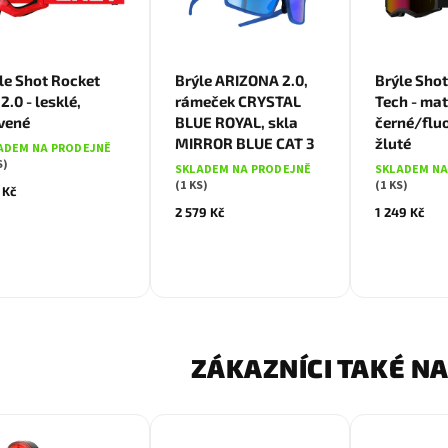
le Shot Rocket
Brýle ARIZONA 2.0,
Brýle Shot 
2.0 - lesklé,
rámeček CRYSTAL
Tech - mat
vené
BLUE ROYAL, skla
černé/flu
MIRROR BLUE CAT 3
žluté
ADEM NA PRODEJNĚ
S)
SKLADEM NA PRODEJNĚ
SKLADEM NA
(1 KS)
(1 KS)
 Kč
2 579 Kč
1 249 Kč
ZÁKAZNÍCI TAKÉ NA