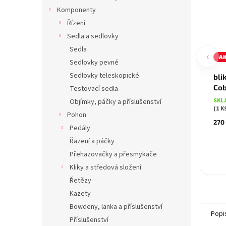
Komponenty
Řízení
Sedla a sedlovky
Sedla
‹
A
Sedlovky pevné
Sedlovky teleskopické
bli
Co
Testovací sedla
SKL
Objímky, páčky a příslušenství
(1 K
Pohon
270
Pedály
Řazení a páčky
Přehazovačky a přesmykače
Kliky a středová složení
Řetězy
Kazety
Bowdeny, lanka a příslušenství
Popi
Příslušenství