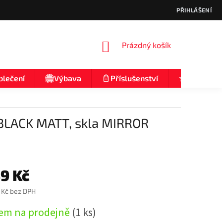
PŘIHLÁŠENÍ
NÁKUPNÍ
Prázdný košík
KOŠÍK
blečení
Výbava
Příslušenství
Nologo
BLACK MATT, skla MIRROR
39 Kč
 Kč bez DPH
em na prodejně
(1 ks)