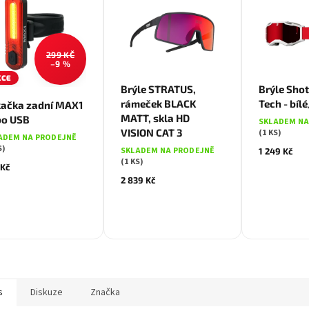
299 KČ
–9 %
KCE
Brýle STRATUS,
Brýle Shot 
rámeček BLACK
Tech - bíl
kačka zadní MAX1
MATT, skla HD
bo USB
SKLADEM NA
VISION CAT 3
(1 KS)
ADEM NA PRODEJNĚ
S)
SKLADEM NA PRODEJNĚ
1 249 Kč
(1 KS)
 Kč
2 839 Kč
s
Diskuze
Značka