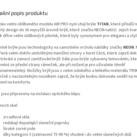
ailní popis produktu
oku velmi oblíbeného modelu AIR PRO nyní stojí brýle
TITAN
, které přináší 
tý design do té nejvyšší úrovně brýlí, které značka NEON nabízí. Jejich tvar
k dříve velmi oblíbených pilotek, které byly synonymem pro eleganci a styl
tné brýle jsou technologicky na samotném vrcholu nabídky značky
NEON
.
řená velmi dobře umístěnými menšími otvory v horní části, které zajistí do
trávání a zamezí zamlžování brýlí. Dále jsou brýle vybaveny lemováním, kte
omíná ze přední strany rámeček, ale při nošení je pro uživatele téměř
znamenatelný. Nožičky brýlí jsou z velmi odolného a lehkého materiálu TR9
ečně s nastavitelným nosníkem zajistí, že brýle budou dokonale sedět na m
ení na komfortu.
 jsou připraveny na instalaci optického klipu.
nosti skel
zrcadlová skla
redukují dopadající sluneční paprsky
široké zorné pole
díky kategorii 3 (zatmavení 75-90 %) vhodné i do velmi slunečných dnů