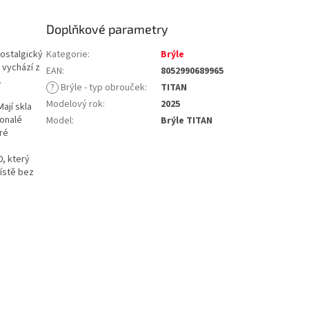
Doplňkové parametry
nostalgický
Kategorie
:
Brýle
 vychází z
EAN
:
8052990689965
.
?
Brýle - typ obrouček
:
TITAN
Modelový rok
:
2025
 Mají skla
konalé
Model
:
Brýle TITAN
ré
0, který
ístě bez