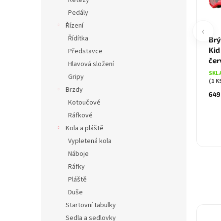
Řetězy
Pedály
Řízení
‹
Řídítka
Brý
Kid 
Představce
čer
Hlavová složení
SKL
Gripy
(1 K
Brzdy
649
Kotoučové
Ráfkové
Kola a pláště
Vypletená kola
Náboje
Ráfky
Pláště
Duše
Startovní tabulky
Sedla a sedlovky