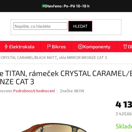
Otevřeno: Po–Pá 10–18 h
HLEDAT
Elektrokola
Bikros
Komponenty
O
k CRYSTAL CARAMEL/BLACK MATT, skla MIRROR BRONZE CAT 3
le TITAN, rámeček CRYSTAL CARAMEL/
NZE CAT 3
né
noceno
Podrobnosti hodnocení
Značka:
NEON
ní
4 1
u
3 420,66
Měrná
Sklad
cena:
ek.