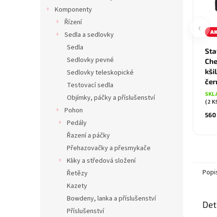
Komponenty
Řízení
‹
A
Sedla a sedlovky
Sedla
Sta
Sedlovky pevné
Che
kši
Sedlovky teleskopické
čer
Testovací sedla
SKL
Objímky, páčky a příslušenství
(2 K
Pohon
560
Pedály
Řazení a páčky
Přehazovačky a přesmykače
Kliky a středová složení
Popi
Řetězy
Kazety
Bowdeny, lanka a příslušenství
Det
Příslušenství