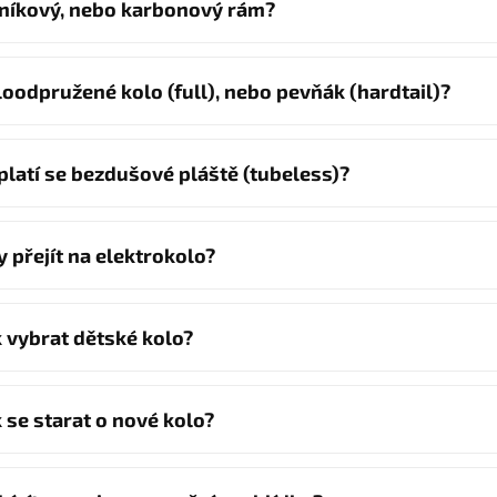
iníkový, nebo karbonový rám?
loodpružené kolo (full), nebo pevňák (hardtail)?
platí se bezdušové pláště (tubeless)?
y přejít na elektrokolo?
k vybrat dětské kolo?
k se starat o nové kolo?