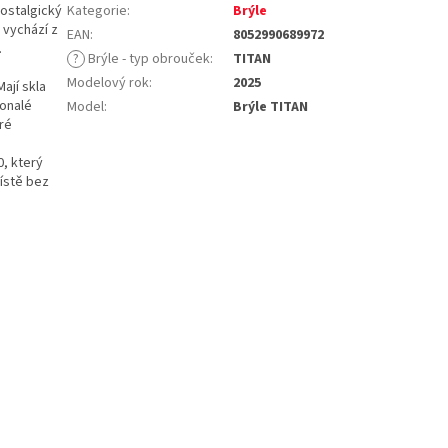
nostalgický
Kategorie
:
Brýle
 vychází z
EAN
:
8052990689972
.
?
Brýle - typ obrouček
:
TITAN
Modelový rok
:
2025
 Mají skla
konalé
Model
:
Brýle TITAN
ré
0, který
ístě bez