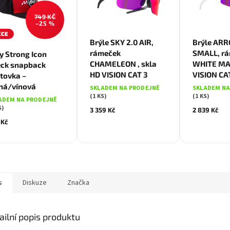
749 KČ
–25 %
KCE
Brýle SKY 2.0 AIR,
Brýle ARR
rámeček
SMALL, r
y Strong Icon
CHAMELEON , skla
WHITE MAT
ck snapback
HD VISION CAT 3
VISION CA
ltovka –
ná/vínová
SKLADEM NA PRODEJNĚ
SKLADEM NA
(1 KS)
(1 KS)
ADEM NA PRODEJNĚ
S)
3 359 Kč
2 839 Kč
 Kč
s
Diskuze
Značka
ailní popis produktu