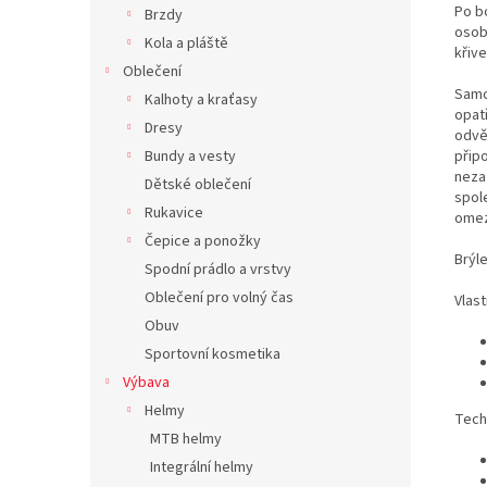
Po b
Brzdy
osobi
Kola a pláště
křive
Oblečení
Samo
Kalhoty a kraťasy
opat
Dresy
odvě
Bundy a vesty
přip
neza
Dětské oblečení
spol
Rukavice
omez
Čepice a ponožky
Brýle
Spodní prádlo a vrstvy
Oblečení pro volný čas
Vlast
Obuv
Sportovní kosmetika
Výbava
Helmy
Tech
MTB helmy
Integrální helmy