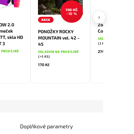
190 KČ
–10 %
›
AKCE
OW 2.0
Zorník Shot As/A
ámeček
Core - čiré
PONOŽKY ROCKY
T, skla HD
MOUNTAIN vel. 42 –
SKLADEM NA PRODE
T 3
(1 KS)
45
 PRODEJNĚ
274 Kč
SKLADEM NA PRODEJNĚ
(>5 KS)
170 Kč
Doplňkové parametry