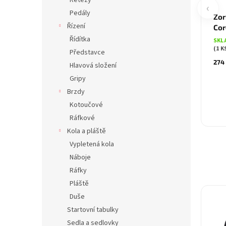
Řetězy
‹
Pedály
Zor
Řízení
Cor
Řídítka
SKL
(1 K
Představce
274
Hlavová složení
Gripy
Brzdy
Kotoučové
Ráfkové
Kola a pláště
Vypletená kola
Náboje
Ráfky
Pláště
Duše
Startovní tabulky
Sedla a sedlovky