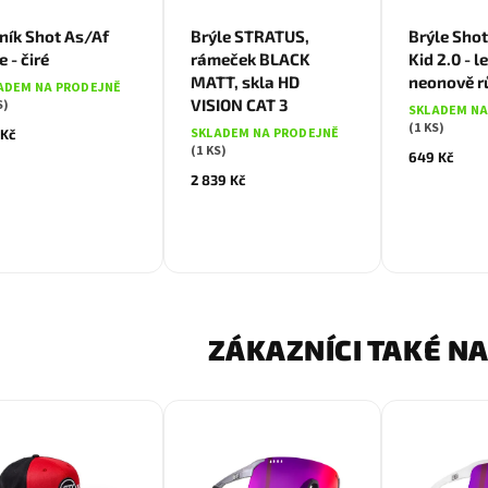
ník Shot As/Af
Brýle STRATUS,
Brýle Sho
e - čiré
rámeček BLACK
Kid 2.0 - l
MATT, skla HD
neonově r
ADEM NA PRODEJNĚ
VISION CAT 3
S)
SKLADEM NA
(1 KS)
SKLADEM NA PRODEJNĚ
 Kč
(1 KS)
649 Kč
2 839 Kč
ZÁKAZNÍCI TAKÉ NA