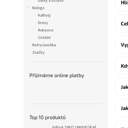
Dárky a ostatní
Hl
Nologo
Kalhoty
Dresy
Ce
Rukavice
Ostatní
Vy
Retro/exotika
Značky
Kd
Přijímáme online platby
Ja
Ja
Top 10 produktů
Fidlock TWIST UNIVERZÁLNÍ