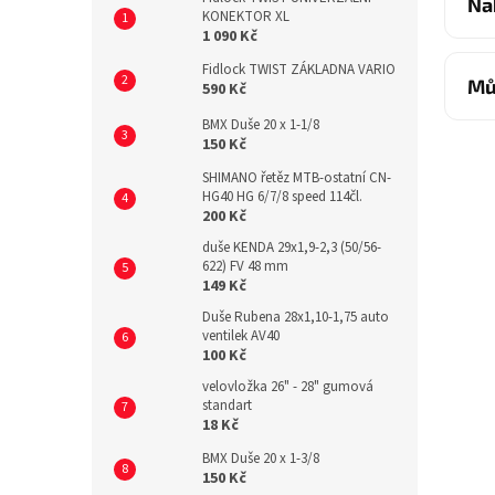
Na
KONEKTOR XL
1 090 Kč
Fidlock TWIST ZÁKLADNA VARIO
Mů
590 Kč
BMX Duše 20 x 1-1/8
150 Kč
SHIMANO řetěz MTB-ostatní CN-
HG40 HG 6/7/8 speed 114čl.
200 Kč
duše KENDA 29x1,9-2,3 (50/56-
622) FV 48 mm
149 Kč
Duše Rubena 28x1,10-1,75 auto
ventilek AV40
100 Kč
velovložka 26" - 28" gumová
standart
18 Kč
BMX Duše 20 x 1-3/8
150 Kč