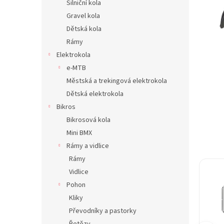
Silniční kola
n
Gravel kola
e
Dětská kola
l
Rámy
Elektrokola
e-MTB
Městská a trekingová elektrokola
Dětská elektrokola
Bikros
Bikrosová kola
Mini BMX
Rámy a vidlice
Rámy
Vidlice
Pohon
Kliky
Převodníky a pastorky