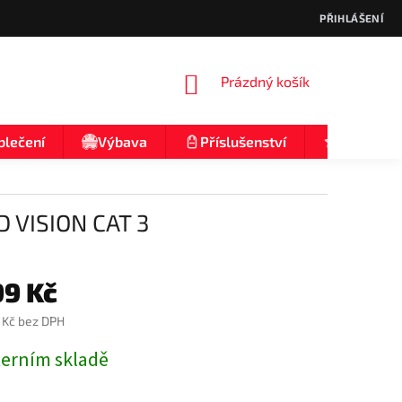
PŘIHLÁŠENÍ
NÁKUPNÍ
Prázdný košík
KOŠÍK
blečení
Výbava
Příslušenství
Nologo
D VISION CAT 3
99 Kč
 Kč bez DPH
terním skladě