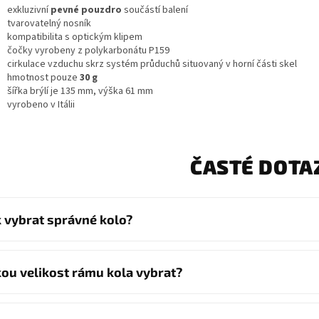
exkluzivní
pevné pouzdro
součástí balení
tvarovatelný nosník
kompatibilita s optickým klipem
čočky vyrobeny z polykarbonátu P159
cirkulace vzduchu skrz systém průduchů situovaný v horní části skel
hmotnost pouze
30 g
šířka brýlí je 135 mm, výška 61 mm
vyrobeno v Itálii
ČASTÉ DOTA
k vybrat správné kolo?
kou velikost rámu kola vybrat?