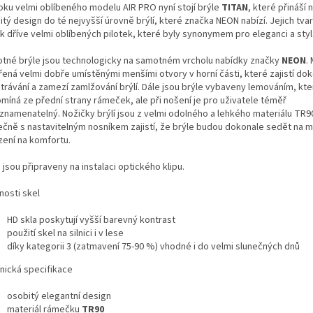
oku velmi oblíbeného modelu AIR PRO nyní stojí brýle
TITAN
, které přináší 
tý design do té nejvyšší úrovně brýlí, které značka NEON nabízí. Jejich tvar
k dříve velmi oblíbených pilotek, které byly synonymem pro eleganci a styl
tné brýle jsou technologicky na samotném vrcholu nabídky značky
NEON
.
řená velmi dobře umístěnými menšími otvory v horní části, které zajistí do
trávání a zamezí zamlžování brýlí. Dále jsou brýle vybaveny lemováním, kte
omíná ze přední strany rámeček, ale při nošení je pro uživatele téměř
znamenatelný. Nožičky brýlí jsou z velmi odolného a lehkého materiálu TR9
ečně s nastavitelným nosníkem zajistí, že brýle budou dokonale sedět na m
ení na komfortu.
 jsou připraveny na instalaci optického klipu.
nosti skel
HD skla poskytují vyšší barevný kontrast
použití skel na silnici i v lese
díky kategorii 3 (zatmavení 75-90 %) vhodné i do velmi slunečných dnů
nická specifikace
osobitý elegantní design
materiál rámečku
TR90