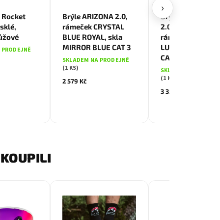
›
t Rocket
Brýle ARIZONA 2.0,
Brýle NEON SKY 
esklé,
rámeček CRYSTAL
2.0 GRADIENT,
ůžové
BLUE ROYAL, skla
rámeček IRIDES
MIRROR BLUE CAT 3
LUX, skla GRADI
 PRODEJNĚ
CAT 3
SKLADEM NA PRODEJNĚ
(1 KS)
SKLADEM NA PRODE
(1 KS)
2 579 Kč
3 359 Kč
KOUPILI