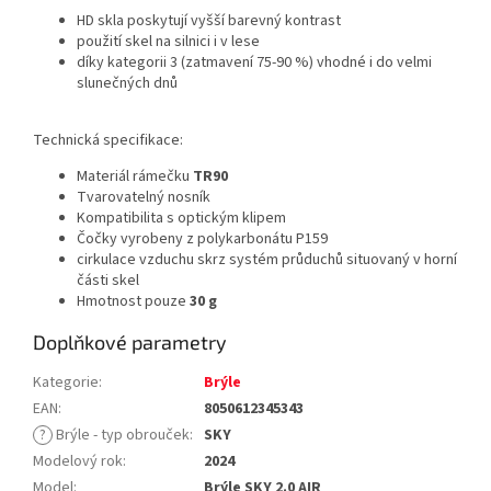
HD skla poskytují vyšší barevný kontrast
použití skel na silnici i v lese
díky kategorii 3 (zatmavení 75-90 %) vhodné i do velmi
slunečných dnů
Technická specifikace:
Materiál rámečku
TR90
Tvarovatelný nosník
Kompatibilita s optickým klipem
Čočky vyrobeny z polykarbonátu P159
cirkulace vzduchu skrz systém průduchů situovaný v horní
části skel
Hmotnost pouze
30 g
Doplňkové parametry
Kategorie
:
Brýle
EAN
:
8050612345343
?
Brýle - typ obrouček
:
SKY
Modelový rok
:
2024
Model
:
Brýle SKY 2.0 AIR