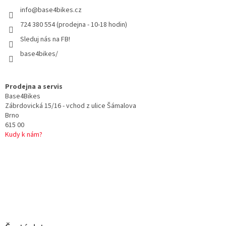
t
info
@
base4bikes.cz
í
724 380 554 (prodejna - 10-18 hodin)
Sleduj nás na FB!
base4bikes/
Prodejna a servis
Base4Bikes
Zábrdovická 15/16 - vchod z ulice Šámalova
Brno
615 00
Kudy k nám?