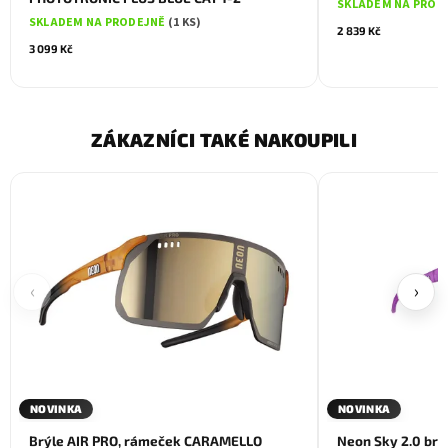
SKLADEM NA PROD
SKLADEM NA PRODEJNĚ
(1 KS)
2 839 Kč
3 099 Kč
ZÁKAZNÍCI TAKÉ NAKOUPILI
‹
›
NOVINKA
NOVINKA
Brýle AIR PRO, rámeček CARAMELLO
Neon Sky 2.0 brýl