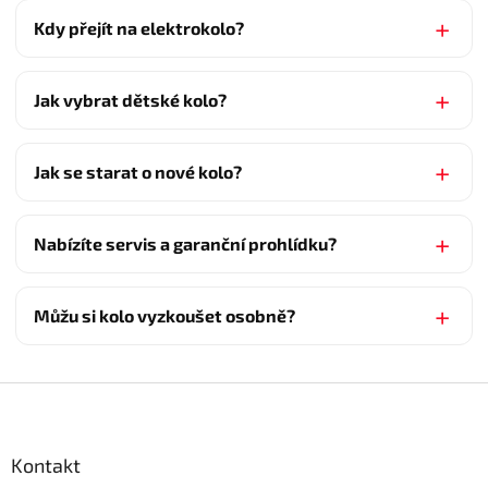
Kdy přejít na elektrokolo?
Jak vybrat dětské kolo?
Jak se starat o nové kolo?
Nabízíte servis a garanční prohlídku?
Můžu si kolo vyzkoušet osobně?
Z
á
p
a
Kontakt