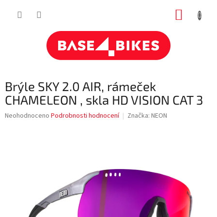
Přejít
NÁKUP
na
obsah
KOŠÍK
Brýle SKY 2.0 AIR, rámeček
CHAMELEON , skla HD VISION CAT 3
Průměrné
Neohodnoceno
Podrobnosti hodnocení
Značka:
NEON
hodnocení
produktu
je
0,0
z
5
hvězdiček.