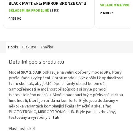
BLACK MATT, skla MIRROR BRONZE CAT 3
SKLADEM NA PROD
SKLADEM NA PRODEJNĚ
(1 KS)
2 490 Kč
4 139 Kč
Popis
Diskuze
Značka
Detailní popis produktu
Model
SKY 2.0 AIR
odkazuje na velmi oblíbený model SKY, který
prošel řadou vylepšení. Oproti modelu SKY došlo i k optimalizaci
tvaru skel tak, aby ještě lépe chránily oblast kolem očí.
Samozřejmostí je možnost přizpůsobit si brýle pomocí
tvarovatelného nosníku. Skvěle padnoucí brýle překvapí i nízkou
hmotností, která jen přidá na komfortu. Brýle jsou dodávány v
několika variantách kombinující škálu rámečků a skel z řad
PHOTOTRONIC, MIRRORTRONIC a HD. Brýle jsou navrhovány,
testovány a vyráběny v
Itálii
.
Vlastnosti skel: