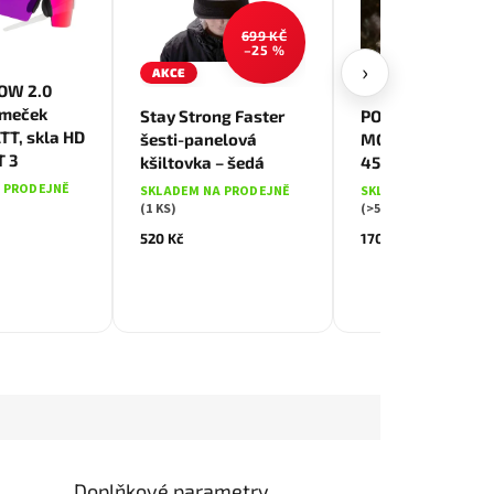
699 KČ
190 
–25 %
–10
›
AKCE
AKCE
OW 2.0
ámeček
Stay Strong Faster
PONOŽKY ROCKY
T, skla HD
šesti-panelová
MOUNTAIN vel. 4
T 3
kšiltovka – šedá
45
 PRODEJNĚ
SKLADEM NA PRODEJNĚ
SKLADEM NA PRODE
(1 KS)
(>5 KS)
520 Kč
170 Kč
Doplňkové parametry