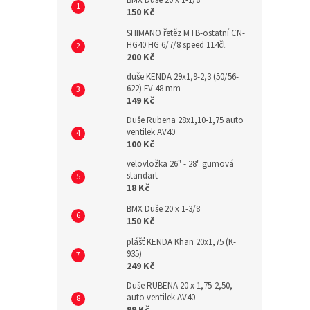
BMX Duše 20 x 1-1/8
150 Kč
SHIMANO řetěz MTB-ostatní CN-
HG40 HG 6/7/8 speed 114čl.
200 Kč
duše KENDA 29x1,9-2,3 (50/56-
622) FV 48 mm
149 Kč
Duše Rubena 28x1,10-1,75 auto
ventilek AV40
100 Kč
velovložka 26" - 28" gumová
standart
18 Kč
BMX Duše 20 x 1-3/8
150 Kč
plášť KENDA Khan 20x1,75 (K-
935)
249 Kč
Duše RUBENA 20 x 1,75-2,50,
auto ventilek AV40