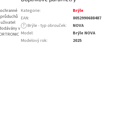
i ochranné
Kategorie
:
Brýle
u průduchů
EAN
:
8052990688487
 uživatel
?
Brýle - typ obrouček
:
NOVA
 dodávány v
Model
:
Brýle NOVA
RRORTRONIC
Modelový rok
:
2025