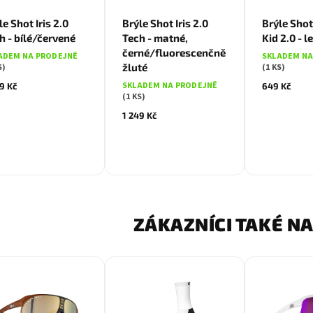
le Shot Iris 2.0
Brýle Shot Iris 2.0
Brýle Sho
h - bílé/červené
Tech - matné,
Kid 2.0 - l
černé/fluorescenčně
ADEM NA PRODEJNĚ
SKLADEM NA
žluté
S)
(1 KS)
SKLADEM NA PRODEJNĚ
9 Kč
649 Kč
(1 KS)
1 249 Kč
ZÁKAZNÍCI TAKÉ NA