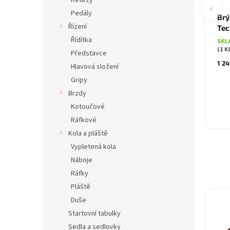
Řetězy
‹
Pedály
Brý
Řízení
Tec
Řídítka
SKL
(1 K
Představce
1 24
Hlavová složení
Gripy
Brzdy
Kotoučové
Ráfkové
Kola a pláště
Vypletená kola
Náboje
Ráfky
Pláště
Duše
Startovní tabulky
Sedla a sedlovky