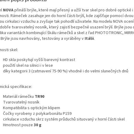
el
NOVA
přináší brýle, které mají přesný a užší tvar skel pro dobré optické 
tnosti. Rámeček zasahuje jen do horní části brýlí, kde zajišťuje pomocí dvo
ou cirkulaci vzduchu a zvyšuje tak pohodlí uživatele. Na modelu NOVA ocení
dobře tvarovatelný nosník, který zajistí bezpečné usazení brýlí. Brýle jsou
lika variantách kombinující škálu rámečků a skel z řad PHOTOTRONIC, MI
. Brýle jsou navrhovány, testovány a vyráběny v
Itálii
.
nosti skel:
HD skla poskytují vyšší barevný kontrast
použití skel na silnici i v lese
díky kategorii 3 (zatmavení 75-90 %) vhodné i do velmi slunečných dnů
nická specifikace:
Materiál rámečku
TR90
Tvarovatelný nosník
Kompatibilita s optickým klipem
Čočky vyrobeny z polykarbonátu P159
cirkulace vzduchu skrz systém průduchů situovaný v horní části skel
Hmotnost pouze
30 g