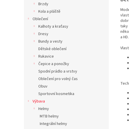
Brzdy
Mod
Kola a pláště
vlas
Oblečení
dobr
taky 
Kalhoty a kraťasy
něko
Dresy
a HD
Bundy a vesty
Vlast
Dětské oblečení
Rukavice
Čepice a ponožky
Spodní prádlo a vrstvy
Oblečení pro volný čas
Tech
Obuv
Sportovní kosmetika
Výbava
Helmy
MTB helmy
Integrální helmy