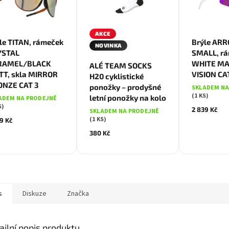
AKCE
le TITAN, rámeček
Brýle ARR
S/36-39
M/40-43
NOVINKA
YSTAL
SMALL, r
L/44-47
RAMEL/BLACK
WHITE MAT
ALÉ TEAM SOCKS
T, skla MIRROR
VISION CA
H20 cyklistické
ONZE CAT 3
ponožky – prodyšné
SKLADEM NA
(1 KS)
letní ponožky na kolo
ADEM NA PRODEJNĚ
S)
2 839 Kč
SKLADEM NA PRODEJNĚ
(1 KS)
9 Kč
380 Kč
s
Diskuze
Značka
ailní popis produktu