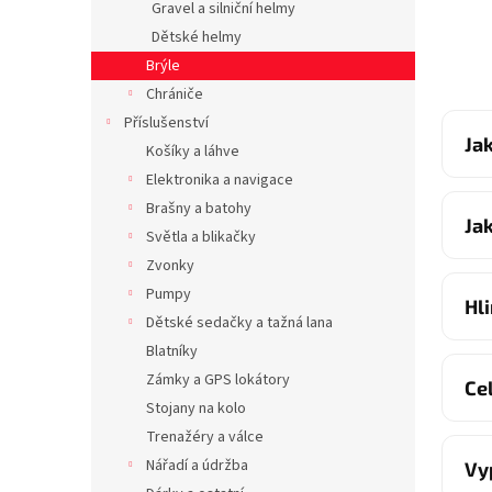
Gravel a silniční helmy
Dětské helmy
Brýle
Chrániče
Příslušenství
Ja
Košíky a láhve
Elektronika a navigace
Brašny a batohy
Ja
Světla a blikačky
Zvonky
Pumpy
Hl
Dětské sedačky a tažná lana
Blatníky
Zámky a GPS lokátory
Ce
Stojany na kolo
Trenažéry a válce
Nářadí a údržba
Vy