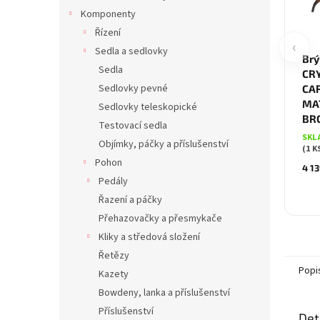
Komponenty
Řízení
‹
Sedla a sedlovky
Brý
Sedla
CR
Sedlovky pevné
CA
MAT
Sedlovky teleskopické
BR
Testovací sedla
SKL
Objímky, páčky a příslušenství
(1 K
Pohon
4 13
Pedály
Řazení a páčky
Přehazovačky a přesmykače
Kliky a středová složení
Řetězy
Popi
Kazety
Bowdeny, lanka a příslušenství
Příslušenství
Det