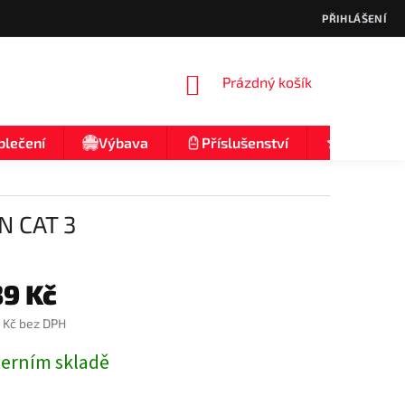
PŘIHLÁŠENÍ
NÁKUPNÍ
Prázdný košík
KOŠÍK
blečení
Výbava
Příslušenství
Nologo
N CAT 3
39 Kč
 Kč bez DPH
terním skladě