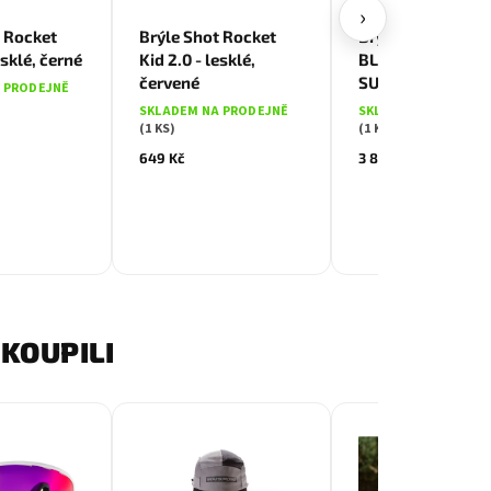
›
t Rocket
Brýle Shot Rocket
Brýle TITAN, rám
esklé, černé
Kid 2.0 - lesklé,
BLACK MATT, skl
červené
SUPER WHITE CA
 PRODEJNĚ
SKLADEM NA PRODEJNĚ
SKLADEM NA PRODE
(1 KS)
(1 KS)
649 Kč
3 879 Kč
KOUPILI