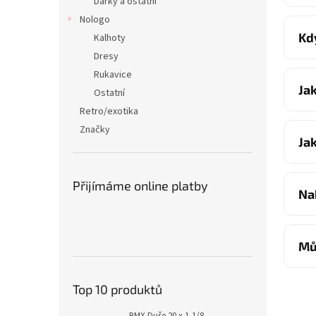
Dárky a ostatní
Nologo
Kd
Kalhoty
Dresy
Rukavice
Ja
Ostatní
Retro/exotika
Značky
Ja
Přijímáme online platby
Na
Mů
Top 10 produktů