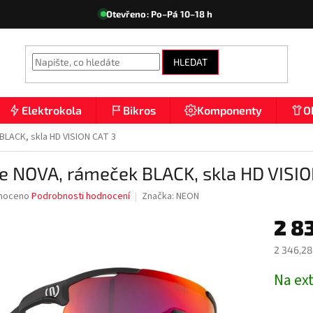
Otevřeno: Po–Pá 10–18 h
HLEDAT
Elektrokola
Bikros
Komponenty
O
BLACK, skla HD VISION CAT 3
e NOVA, rámeček BLACK, skla HD VISIO
né
noceno
Podrobnosti hodnocení
Značka:
NEON
ní
2 8
u
2 346,28
Měrná
Na ex
cena:
ek.