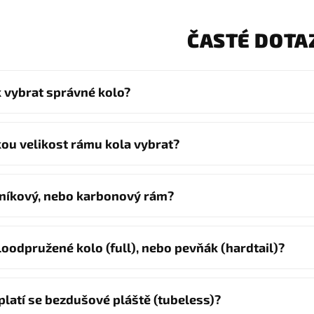
ČASTÉ DOTA
k vybrat správné kolo?
kou velikost rámu kola vybrat?
iníkový, nebo karbonový rám?
loodpružené kolo (full), nebo pevňák (hardtail)?
platí se bezdušové pláště (tubeless)?