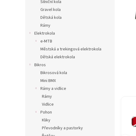
Silniční kola
n
Gravel kola
e
Dětská kola
l
Rámy
Elektrokola
e-MTB
Městská a trekingová elektrokola
Dětská elektrokola
Bikros
Bikrosová kola
Mini BMX
Rámy a vidlice
Rámy
Vidlice
Pohon
Kliky
Převodníky a pastorky