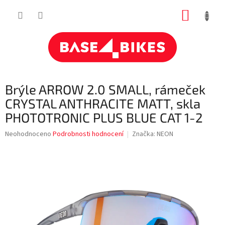
Přejít
NÁKUP
na
obsah
KOŠÍK
Brýle ARROW 2.0 SMALL, rámeček
CRYSTAL ANTHRACITE MATT, skla
PHOTOTRONIC PLUS BLUE CAT 1-2
Průměrné
Neohodnoceno
Podrobnosti hodnocení
Značka:
NEON
hodnocení
produktu
je
0,0
z
5
hvězdiček.