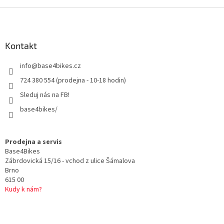
Z
á
p
a
Kontakt
t
info
@
base4bikes.cz
í
724 380 554 (prodejna - 10-18 hodin)
Sleduj nás na FB!
base4bikes/
Prodejna a servis
Base4Bikes
Zábrdovická 15/16 - vchod z ulice Šámalova
Brno
615 00
Kudy k nám?