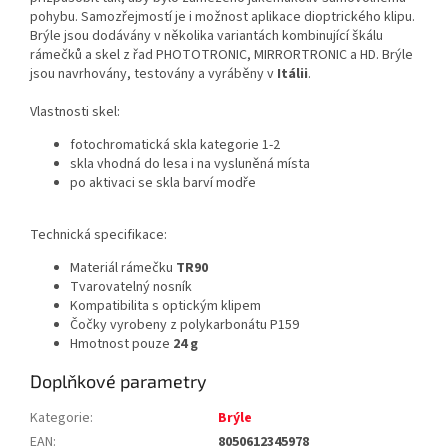
pohybu. Samozřejmostí je i možnost aplikace dioptrického klipu.
Brýle jsou dodávány v několika variantách kombinující škálu
rámečků a skel z řad PHOTOTRONIC, MIRRORTRONIC a HD. Brýle
jsou navrhovány, testovány a vyráběny v
Itálii
.
Vlastnosti skel:
fotochromatická skla kategorie 1-2
skla vhodná do lesa i na vysluněná místa
po aktivaci se skla barví modře
Technická specifikace:
Materiál rámečku
TR90
Tvarovatelný nosník
Kompatibilita s optickým klipem
Čočky vyrobeny z polykarbonátu P159
Hmotnost pouze
24 g
Doplňkové parametry
Kategorie
:
Brýle
EAN
:
8050612345978