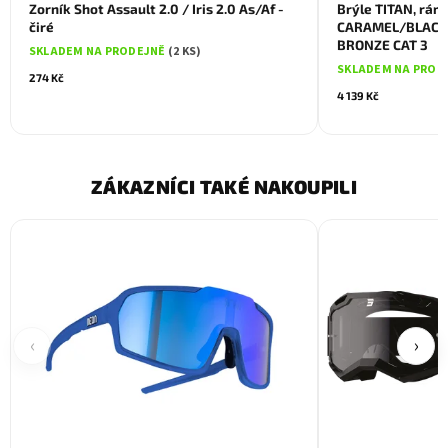
Zorník Shot Assault 2.0 / Iris 2.0 As/Af -
Brýle TITAN, rá
čiré
CARAMEL/BLACK 
BRONZE CAT 3
SKLADEM NA PRODEJNĚ
(2 KS)
SKLADEM NA PROD
274 Kč
4 139 Kč
ZÁKAZNÍCI TAKÉ NAKOUPILI
‹
›