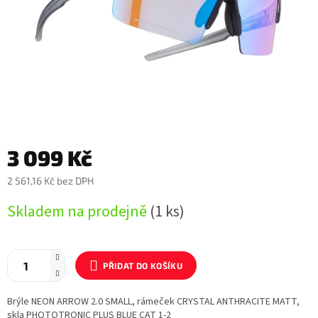
3 099 Kč
2 561,16 Kč bez DPH
Měrná
Skladem na prodejně
(1 ks)
cena:
PŘIDAT DO KOŠÍKU
Brýle NEON ARROW 2.0 SMALL, rámeček CRYSTAL ANTHRACITE MATT,
skla PHOTOTRONIC PLUS BLUE CAT 1-2