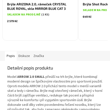
Brýle ARIZONA 2.0, rámeček CRYSTAL
Brýle Shot Rocket
BLUE ROYAL, skla MIRROR BLUE CAT 3
SKLADEM NA PROD
SKLADEM NA PRODEJNĚ
(1 KS)
649 Kč
2 579 Kč
Popis
Diskuze
Značka
Detailní popis produktu
Model
ARROW 2.0 SMALL
přináší na trh brýle, které kombinují
moderní design se špičkovými vlastnostmi pro sportovní použití.
Oproti modelu ARROW 2.0 přichází tento model v menší variantě
skel a tedy i rámečku. Brýle mají otevřený rámeček, který v horní
části brýlí zajišťuje ventilaci, redukuje tak pocení a přispívá
výrazně ke komfortu i při vypjatém sportovním úsilí. Brýle
dokonale sedí díky velmi povedenému řešení nosníku, který lze
přizpůsobit tak, aby bylo zamezeno jakémukoliv samovolnému