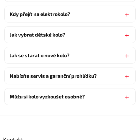
Kdy přejít na elektrokolo?
Jak vybrat dětské kolo?
Jak se starat o nové kolo?
Nabízíte servis a garanční prohlídku?
Můžu si kolo vyzkoušet osobně?
Z
á
p
a
Kontakt