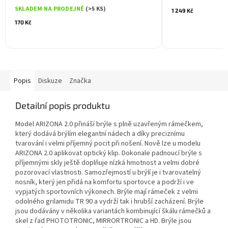
SKLADEM NA PRODEJNĚ
(>5 KS)
1 249 Kč
170 Kč
Popis
Diskuze
Značka
Detailní popis produktu
Model ARIZONA 2.0 přináší brýle s plně uzavřeným rámečkem,
který dodává brýlím elegantní nádech a díky preciznímu
tvarování i velmi příjemný pocit při nošení. Nově lze u modelu
ARIZONA 2.0 aplikovat optický klip. Dokonale padnoucí brýle s
příjemnými skly ještě doplňuje nízká hmotnost a velmi dobré
pozorovací vlastnosti. Samozřejmostí u brýlí je i tvarovatelný
nosník, který jen přidá na komfortu sportovce a podrží i ve
vypjatých sportovních výkonech. Brýle mají rámeček z velmi
odolného grilamidu TR 90 a vydrží tak i hrubší zacházení. Brýle
jsou dodávány v několika variantách kombinující škálu rámečků a
skel z řad PHOTOTRONIC, MIRRORTRONIC a HD. Brýle jsou