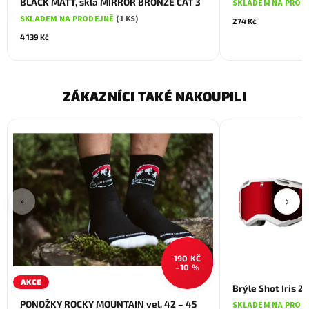
BLACK MATT, skla MIRROR BRONZE CAT 3
SKLADEM NA PROD
SKLADEM NA PRODEJNĚ
(1 KS)
274 Kč
4 139 Kč
ZÁKAZNÍCI TAKÉ NAKOUPILI
‹
›
190 KČ
–10 %
AKCE
Brýle Shot Iris 2
PONOŽKY ROCKY MOUNTAIN vel. 42 – 45
SKLADEM NA PROD