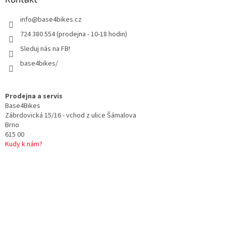
t
info
@
base4bikes.cz
í
724 380 554 (prodejna - 10-18 hodin)
Sleduj nás na FB!
base4bikes/
Prodejna a servis
Base4Bikes
Zábrdovická 15/16 - vchod z ulice Šámalova
Brno
615 00
Kudy k nám?