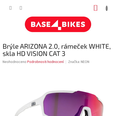
Přejít
NÁKUP
na
obsah
KOŠÍK
Brýle ARIZONA 2.0, rámeček WHITE,
skla HD VISION CAT 3
Průměrné
Neohodnoceno
Podrobnosti hodnocení
Značka:
NEON
hodnocení
produktu
je
0,0
z
5
hvězdiček.