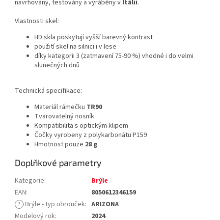
navrhovány, testovány a vyráběny v
Itálii
.
Vlastnosti skel:
HD skla poskytují vyšší barevný kontrast
použití skel na silnici i v lese
díky kategorii 3 (zatmavení 75-90 %) vhodné i do velmi
slunečných dnů
Technická specifikace:
Materiál rámečku
TR90
Tvarovatelný nosník
Kompatibilita s optickým klipem
Čočky vyrobeny z polykarbonátu P159
Hmotnost pouze
28 g
Doplňkové parametry
Kategorie
:
Brýle
EAN
:
8050612346159
?
Brýle - typ obrouček
:
ARIZONA
Modelový rok
:
2024