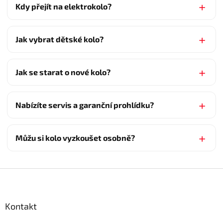
Kdy přejít na elektrokolo?
Jak vybrat dětské kolo?
Jak se starat o nové kolo?
Nabízíte servis a garanční prohlídku?
Můžu si kolo vyzkoušet osobně?
Z
á
p
a
Kontakt
t