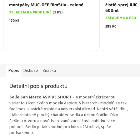
montpáky MUC-OFF RimStix - zelené
čistič-sprej JUIC
600ml
SKLADEM NA PRODEJNĚ
(1 KS)
SKLADEM NA PROD
170 Kč
399 Kč
Popis
Diskuze
Značka
Detailní popis produktu
Selle San Marco ASPIDE SHORT
- je moderní zkrácenou
variantou ikonického modelu Aspide. V hierarchii modelů se tak
řadí mezi klasické Aspide a univerzální Allroad. Nabízí větší díru,
stále relativně plochý charakter sedla a úzkou špičku. Díky
širšímu otvoru a nově tvarované zadní části nabídne více
pohodlí. Sedlo je tak vhodné pro lidi s užší pánví, spíše
podsazenou.