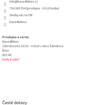
info
@
base4bikes.cz
í
724 380 554 (prodejna - 10-18 hodin)
Sleduj nás na FB!
base4bikes/
Prodejna a servis
Base4Bikes
Zábrdovická 15/16 - vchod z ulice Šámalova
Brno
615 00
Kudy k nám?
Časté dotazy