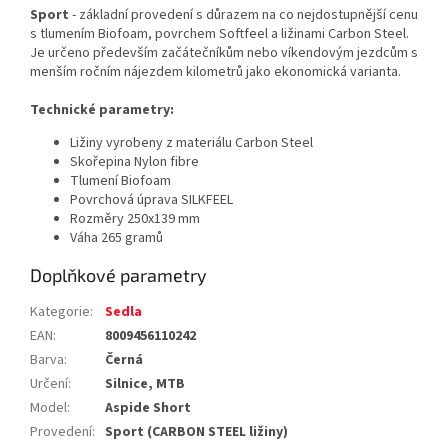
Sport
- základní provedení s důrazem na co nejdostupnější cenu
s tlumením Biofoam, povrchem Softfeel a ližinami Carbon Steel.
Je určeno především začátečníkům nebo víkendovým jezdcům s
menším ročním nájezdem kilometrů jako ekonomická varianta.
Technické parametry:
Ližiny vyrobeny z materiálu Carbon Steel
Skořepina Nylon fibre
Tlumení Biofoam
Povrchová úprava SILKFEEL
Rozměry 250x139 mm
Váha 265 gramů
Doplňkové parametry
Kategorie
:
Sedla
EAN
:
8009456110242
Barva
:
Černá
Určení
:
Silnice, MTB
Model
:
Aspide Short
Provedení
:
Sport (CARBON STEEL ližiny)