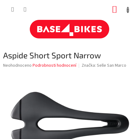
Přejít
NÁKUP
na
obsah
KOŠÍK
Aspide Short Sport Narrow
Průměrné
Neohodnoceno
Podrobnosti hodnocení
Značka:
Selle San Marco
hodnocení
produktu
je
0,0
z
5
hvězdiček.